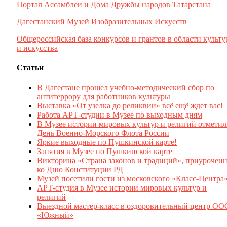
Портал Ассамблеи и Дома Дружбы народов Татарстана
Дагестанский Музей Изобразительных Искусств
Общероссийская база конкурсов и грантов в области культ
и искусства
Статьи
В Дагестане прошел учебно-методический сбор по
антитеррору для работников культуры
Выставка «От узелка до реликвии» всё ещё ждет вас!
Работа АРТ-студии в Музее по выходным дням
В Музее истории мировых культур и религий отмети
День Военно-Морского Флота России
Яркие выходные по Пушкинской карте!
Занятия в Музее по Пушкинской карте
Викторина «Страна законов и традиций», приуроченн
ко Дню Конституции РД
Музей посетили гости из московского «Класс-Центра
АРТ-студия в Музее истории мировых культур и
религий
Выездной мастер-класс в оздоровительный центр ОО
«Южный»