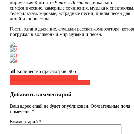
лирическая Кaнтата «
Ритмы Лалаана»
, вокально-
симфонические, камерные сочинения, музыка к спектаклям
телефильмам, хоровые, эстрадные песни, циклы песен для
детей и юношества.
Гости, затаив дыхание, слушали рассказ композитора, кото
погружал в волшебный мир музыки и песен.
Количество просмотров:
905
Навигация
Выставка «Антропология денег»
Проект «Культура — детям Дагестана»
по
записям
Добавить комментарий
Ваш адрес email не будет опубликован.
Обязательные поля
помечены
*
Комментарий
*