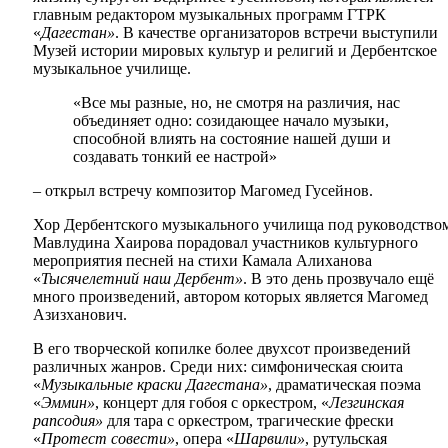
главным редактором музыкальных программ ГТРК
«
Дагестан»
. В качестве организаторов встречи выступили
Музей истории мировых культур и религий и Дербентское
музыкальное училище.
«Все мы разные, но, не смотря на различия, нас
объединяет одно: созидающее начало музыки,
способной влиять на состояние нашей души и
создавать тонкий ее настрой»
– открыл встречу композитор Магомед Гусейнов.
Хор Дербентского музыкального училища под руководство
Мавлудина Хаирова порадовал участников культурного
мероприятия песней на стихи Камала Алиханова
«
Тысячелетний наш Дербент»
. В это день прозвучало ещё
много произведений, автором которых является Магомед
Азизханович.
В его творческой копилке более двухсот произведений
различных жанров. Среди них: симфоническая сюита
«
Музыкальные краски Дагестана»
, драматическая поэма
«
Эммин»
, концерт для гобоя с оркестром, «
Лезгинская
рапсодия»
для тара с оркестром, трагические фрески
«
Протест совести»
, опера «
Шарвили»
, рутульская