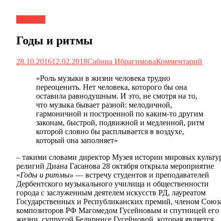
Новости
Годы и ритмы
28.10.2016
12.02.2018
Сабина Ибрагимова
Комментарий
«Роль музыки в жизни человека трудно
переоценить. Нет человека, которого бы она
оставила равнодушным. И это, не смотря на то,
что музыка бывает разной: мелодичной,
гармоничной и построенной по каким-то другим
законам, быстрой, подвижной и медленной, ритм
которой словно бы расплывается в воздухе,
который она заполняет»
– такими словами директор Музея истории мировых культу
религий Диана Гасанова 28 октября открыла мероприятие
«
Годы и ритмы»
— встречу студентов и преподавателей
Дербентского музыкального училища и общественности
города с заслуженным деятелем искусств РД, лауреатом
Государственных и Республиканских премий, членом Союз
композиторов РФ Магомедом Гусейновым и спутницей его
жизни, супругой Бедирнисе Гусейновой, которая является