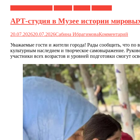
Календарь событий
Новости
О музее
Туристам
АРТ-студия в Музее истории мировых
20.07.2026
20.07.2026
Сабина Ибрагимова
Комментарий
Уважаемые гости и жители города! Рады сообщить, что по 
культурным наследием и творческое самовыражение. Руко
участники всех возрастов и уровней подготовки смогут осв