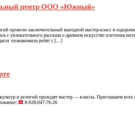
тельный центр ООО «Южный»
лигий провели заключительный выездной мастер-класс в оздо
ась с увлекательного рассказа о древнем искусстве плетения ни
дагог познакомила ребят с […]
рте
льтур и религий проходят мастер — классы. Приглашаем всех 
рование:
8-928-047-76-26