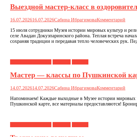
Выездной мастер-класс в оздорови
16.07.2026
16.07.2026
Сабина Ибрагимова
Комментарий
15 июля сотрудники Музея истории мировых культур и ре
селе Авадан Докузпаринского района. Теплая встреча начал
сохраняя традиции и передавая тепло человеческих рук. Пе
Календарь событий
Новости
О музее
Мастер — классы по Пушкинской ка
14.07.2026
14.07.2026
Сабина Ибрагимова
Комментарий
Напоминаем! Каждые выходные в Музее истории мировых ку
Пушкинской карте, все материалы предоставляются! Брони
Календарь событий
Новости
О музее