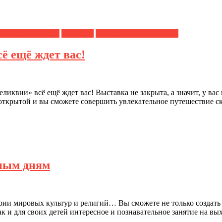
нарные выставки
Туристам
Экспозиции и выставки
ё ещё ждет вас!
ликвии» всё ещё ждет вас! Выставка не закрыта, а значит, у вас
 открытой и вы сможете совершить увлекательное путешествие с
дным дням
рии мировых культур и религий… Вы сможете не только создать 
так и для своих детей интересное и познавательное занятие на в