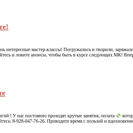
те!
ень интересные мастер-классы! Погружались и творили, заряжал
йтесь и ловите анонсы, чтобы быть в курсе следующих МК! Впер
те
гий ! У нас постоянно проходят крутые занятия, оплата
кото
тесь: 8-928-047-76-26. Проводите время с пользой и вдохновен