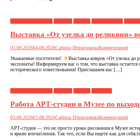
Календарь событий
Новости
О музее
Специалистам
Стацио
Выставка «От узелка до реликвии» вс
03.08.2026
04.08.2026
Сабина Ибрагимова
Комментарий
Уважаемые посетители!
Выставка ковров «От узелка до ре
экспонаты! Информируем вас о том, что выставка остается
исторического повествования! Приглашаем вас […]
Календарь событий
Новости
О музее
Туристам
Работа АРТ-студии в Музее по выхо
03.08.2026
03.08.2026
Сабина Ибрагимова
Комментарий
АРТ-студия — это не просто уроки рисования в Музее исто
и яркие впечатления. Так что, если Вы ищете как для себя,