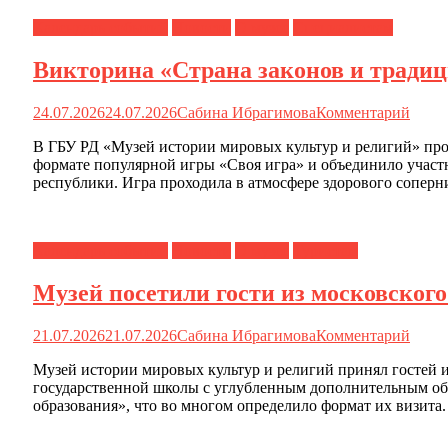
Календарь событий
Новости
О музее
Специалистам
Викторина «Страна законов и тради
24.07.2026
24.07.2026
Сабина Ибрагимова
Комментарий
В ГБУ РД «Музей истории мировых культур и религий» пр
формате популярной игры «Своя игра» и объединило участн
республики. Игра проходила в атмосфере здорового соперн
Календарь событий
Новости
О музее
Туристам
Музей посетили гости из московског
21.07.2026
21.07.2026
Сабина Ибрагимова
Комментарий
Музей истории мировых культур и религий принял гостей и
государственной школы с углубленным дополнительным обр
образования», что во многом определило формат их визита.