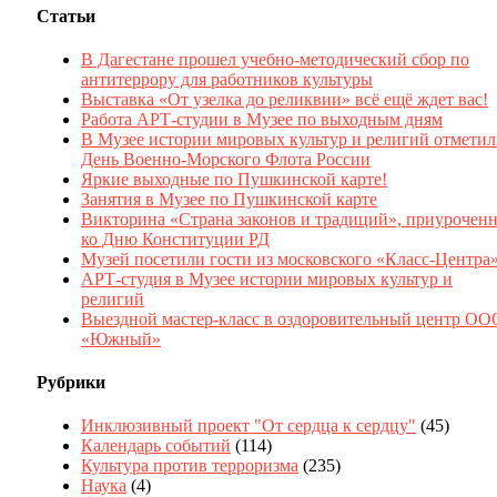
Статьи
В Дагестане прошел учебно-методический сбор по
антитеррору для работников культуры
Выставка «От узелка до реликвии» всё ещё ждет вас!
Работа АРТ-студии в Музее по выходным дням
В Музее истории мировых культур и религий отмети
День Военно-Морского Флота России
Яркие выходные по Пушкинской карте!
Занятия в Музее по Пушкинской карте
Викторина «Страна законов и традиций», приуроченн
ко Дню Конституции РД
Музей посетили гости из московского «Класс-Центра
АРТ-студия в Музее истории мировых культур и
религий
Выездной мастер-класс в оздоровительный центр ОО
«Южный»
Рубрики
Инклюзивный проект "От сердца к сердцу"
(45)
Календарь событий
(114)
Культура против терроризма
(235)
Наука
(4)