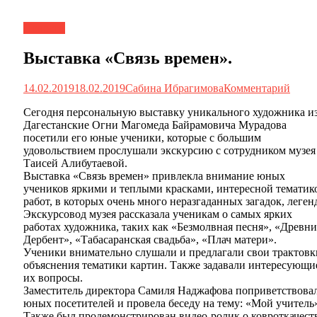
Новости
Выставка «Связь времен».
14.02.2019
18.02.2019
Сабина Ибрагимова
Комментарий
Сегодня персональную выставку уникального художника из 
Дагестанские Огни Магомеда Байрамовича Мурадова
посетили его юные ученики, которые с большим
удовольствием прослушали экскурсию с сотрудником музея
Таисей Алибутаевой.
Выставка «Связь времен» привлекла внимание юных
учеников яркими и теплыми красками, интересной тематик
работ, в которых очень много неразгаданных загадок, леген
Экскурсовод музея рассказала ученикам о самых ярких
работах художника, таких как «Безм
олвная песня», «Древн
Дербент», «Табасаранская свадьба», «Плач матери».
Ученики внимательно слушали и предлагали свои трактовк
объяснения тематики картин. Также задавали интересующи
их вопросы.
Заместитель директора Самиля Наджафова поприветствова
юных посетителей и провела беседу на тему: «Мой учитель
Также был продемонстрирован видео-ролик о ковроткачеств