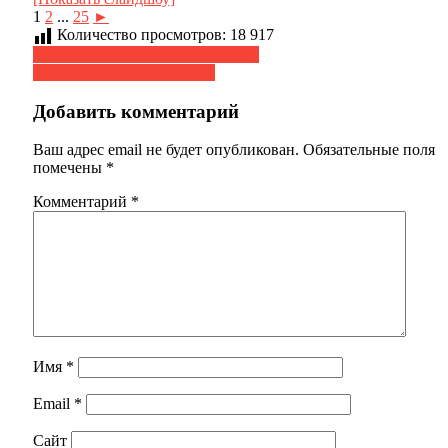
1
2
...
25
►
Количество просмотров:
18 917
Навигация
Мастер-класс «Роспись камней».
Выставка «Связь времен».
по
записям
Добавить комментарий
Ваш адрес email не будет опубликован.
Обязательные поля
помечены
*
Комментарий
*
Имя
*
Email
*
Сайт