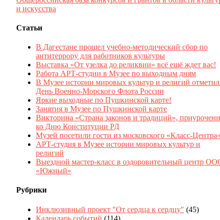
и искусства
Статьи
В Дагестане прошел учебно-методический сбор по
антитеррору для работников культуры
Выставка «От узелка до реликвии» всё ещё ждет вас!
Работа АРТ-студии в Музее по выходным дням
В Музее истории мировых культур и религий отмети
День Военно-Морского Флота России
Яркие выходные по Пушкинской карте!
Занятия в Музее по Пушкинской карте
Викторина «Страна законов и традиций», приуроченн
ко Дню Конституции РД
Музей посетили гости из московского «Класс-Центра
АРТ-студия в Музее истории мировых культур и
религий
Выездной мастер-класс в оздоровительный центр ОО
«Южный»
Рубрики
Инклюзивный проект "От сердца к сердцу"
(45)
Календарь событий
(114)