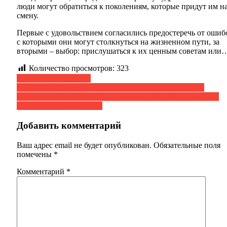
люди могут обратиться к поколениям, которые придут им н
смену.
Первые с удовольствием согласились предостеречь от ошиб
с которыми они могут столкнуться на жизненном пути, за
вторыми – выбор: прислушаться к их ценным советам или
Количество просмотров:
323
Навигация
Культурный марафон
2 октября Музей истории мировых культур и религий
по
посетили ученики МБОУ СОШ №4 совместно с учителем
записям
ОРКСЭ Керимовой С.С.
Добавить комментарий
Ваш адрес email не будет опубликован.
Обязательные поля
помечены
*
Комментарий
*