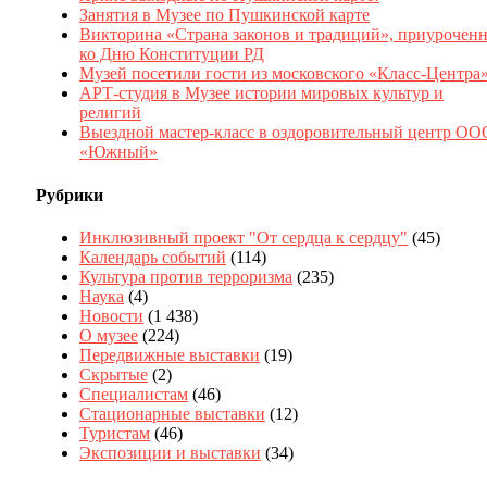
Занятия в Музее по Пушкинской карте
Викторина «Страна законов и традиций», приуроченн
ко Дню Конституции РД
Музей посетили гости из московского «Класс-Центра
АРТ-студия в Музее истории мировых культур и
религий
Выездной мастер-класс в оздоровительный центр ОО
«Южный»
Рубрики
Инклюзивный проект "От сердца к сердцу"
(45)
Календарь событий
(114)
Культура против терроризма
(235)
Наука
(4)
Новости
(1 438)
О музее
(224)
Передвижные выставки
(19)
Скрытые
(2)
Специалистам
(46)
Стационарные выставки
(12)
Туристам
(46)
Экспозиции и выставки
(34)