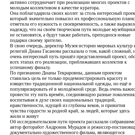
активно сотрудничает при реализации многих проектов с
молодым коллективом в качестве куратора.
Она поблагодарила своих коллег за столь интересный проек
который значительно повысил их профессиональную планк
отметила его нужность и своевременность, а также выразил
надежду, что на своём творческом пути молодые музейщик
не остановятся, а будут также работать, преподнося новые
подарки своему зрителю.
В свою очередь, директор Музея истории мировых культур 
религий Диана Гасанова рассказала о том, какой сложный, 
очень интересный путь прошёл представленный проект, об
всех этапах его реализации, приближавших коллектив к
успешному финалу.
По признанию Дианы Текраровны, данным проектом
ставилась цель не только продемонстрировать красоту и
изящество традиционной национальной одежды, но ещё и
популяризировать её в молодёжной среде. Ведь очень важн
провести эту нить времён, соединяющую разные поколения
воспитывая в духе своих национальных традиций,
нравственности, идущей из глубины веков, и привития
чувства гордости за родной край, за людей, которые здесь
жили и живут
Об исследовательском пути проекта рассказали собравшимс
автор фоторабот Андроник Мурадов и режиссер-постанов
документально-художественного фильма, являющегося