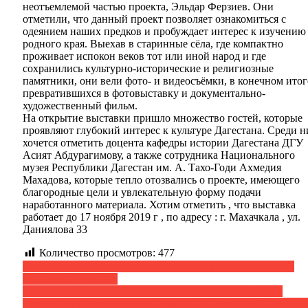
неотъемлемой частью проекта, Эльдар Ферзиев. Они
отметили, что данный проект позволяет ознакомиться с
одеянием наших предков и пробуждает интерес к изучению
родного края. Выехав в старинные сёла, где компактно
проживает испокон веков тот или иной народ и где
сохранились культурно-исторические и религиозные
памятники, они вели фото- и видеосъёмки, в конечном итог
превратившихся в фотовыставку и документально-
художественный фильм.
На открытие выставки пришло множество гостей, которые
проявляют глубокий интерес к культуре Дагестана. Среди н
хочется отметить доцента кафедры истории Дагестана ДГУ
Асият Абдурагимову, а также сотрудника Национального
музея Республики Дагестан им. А. Тахо-Годи Ахмедия
Махадова, которые тепло отозвались о проекте, имеющего
благородные цели и увлекательную форму подачи
наработанного материала. Хотим отметить , что выставка
работает до 17 ноября 2019 г , по адресу : г. Махачкала , ул.
Даниялова 33
Количество просмотров:
477
Навигация
Сотрудники музея принимают участие в международных
Болгарских чтениях
по
Торжественное открытие выставочного проекта Музея
записям
истории мировых культур и религий «Сакральный атрибут»