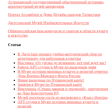
Астраханский государственный объединенный историко-
архитектурный музей-заповедник
Портал Ассамблеи и Дома Дружбы народов Татарстана
Дагестанский Музей Изобразительных Искусств
Общероссийская база конкурсов и грантов в области культ
и искусства
Статьи
В Дагестане прошел учебно-методический сбор по
антитеррору для работников культуры
Выставка «От узелка до реликвии» всё ещё ждет вас!
Работа АРТ-студии в Музее по выходным дням
В Музее истории мировых культур и религий отмети
День Военно-Морского Флота России
Яркие выходные по Пушкинской карте!
Занятия в Музее по Пушкинской карте
Викторина «Страна законов и традиций», приуроченн
ко Дню Конституции РД
Музей посетили гости из московского «Класс-Центра
АРТ-студия в Музее истории мировых культур и
религий