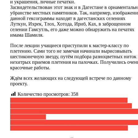
и украшения, личные печатки.
Засвидетельствован этот знак и в Дагестане в орнаменталь
убранстве местных памятников. Так, например, изображени
данной гексограммы находят в дагестанских селениях
Луткун, Ихрек, Тлох, Хотода, Ириб, Ках, в заброщенном
селении Гамсутль, его даже можно обнаружить на печатях
имама Шамиля.
После лекции учащиеся приступили к мастер-классу по
плетению. Сами того не замечая начинали вырисовывать
шестиконечную звезду, путём подбора разноцветных ниток
нехитрых приемов плетения на палочках. Получились очен
красочные работы.
Ждём всех желающих на следующей встрече по данному
проекту.
Количество просмотров:
358
Навигация
С 17 по 19 декабря в онлайн формате состоялся XII -ый
Международный научно-практический семинар из цикла
по
ежегодных семинаров «Диалог цивилизаций и межкультур
записям
сотрудничество»
Музеем истории мировых культур и религий положено нач
тесного сотрудничества с журналом «Ориенталистика»