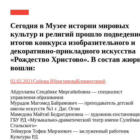
Новости
Сегодня в Музее истории мировых
культур и религий прошло подведени
итогов конкурса изобразительного и
декоративно-прикладного искусства
«Рождество Христово». В состав жюр
вошли:
02.02.2021
Сабина Ибрагимова
Комментарий
Абдуллаева Сеидбике Миргабибовна — специалист
управления образования
Мурадов Магомед Байрамович — преподаватель детской
школы искусств №1 г. Даг. Огни
Мамедова Майтаб Бедратдиновна — художник-постановщи
ГБУ РД «Музыкально-драматический театр имени Сулейма
Стальского»
Теймуров Тофик Мирзоевич — заслуженный работник
Культуры РД