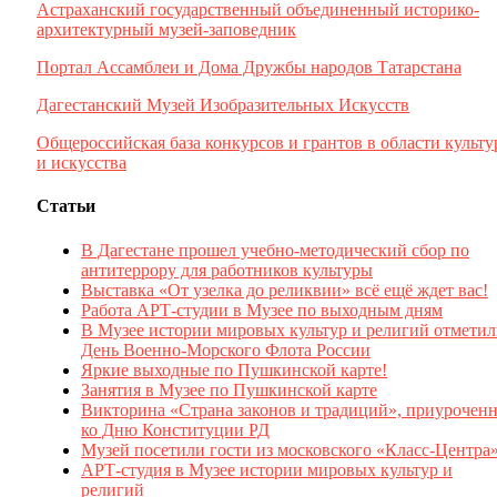
Астраханский государственный объединенный историко-
архитектурный музей-заповедник
Портал Ассамблеи и Дома Дружбы народов Татарстана
Дагестанский Музей Изобразительных Искусств
Общероссийская база конкурсов и грантов в области культ
и искусства
Статьи
В Дагестане прошел учебно-методический сбор по
антитеррору для работников культуры
Выставка «От узелка до реликвии» всё ещё ждет вас!
Работа АРТ-студии в Музее по выходным дням
В Музее истории мировых культур и религий отмети
День Военно-Морского Флота России
Яркие выходные по Пушкинской карте!
Занятия в Музее по Пушкинской карте
Викторина «Страна законов и традиций», приуроченн
ко Дню Конституции РД
Музей посетили гости из московского «Класс-Центра
АРТ-студия в Музее истории мировых культур и
религий