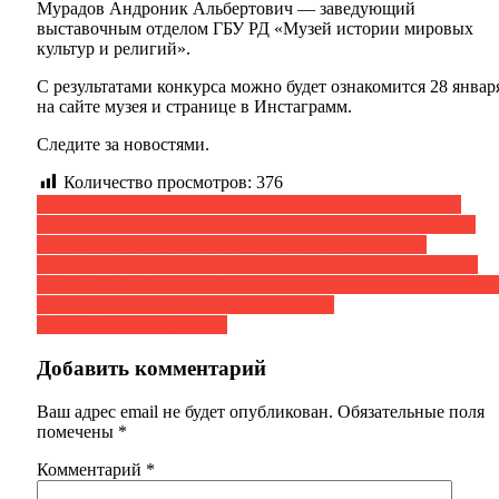
Мурадов Андроник Альбертович — заведующий
выставочным отделом ГБУ РД «Музей истории мировых
культур и религий».
С результатами конкурса можно будет ознакомится 28 январ
на сайте музея и странице в Инстаграмм.
Следите за новостями.
Количество просмотров:
376
Навигация
20 января в Музее истории мировых культур и религий
прошло мероприятие, посвященное 100-летнему юбилею
по
образования Дагестанской Автономной Советской
записям
Социалистической Республики. Участниками выступили
МБОУ СОШ №15, 10 «С» класс в сопровождении классног
руководителя Анжелы Изафудиновны.
Дорогие наши студенты!
Добавить комментарий
Ваш адрес email не будет опубликован.
Обязательные поля
помечены
*
Комментарий
*