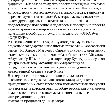
буддизме. «Благодаря тому, что проект переездной, его смог
увидеть жители в самых отдалённых уголках Дагестана, у
которых появилась возможность прикоснуться к таинству и
через это лучше понять людей, которые живут столетиями
рядом друг с другом» — отметила она и призвала
подрастающее поколение и педагогов к посещению проекта
ведь на время экспонирования он может стать для них
наглядным пособием в изучении предметов «ОРКСЭ»и
«ОДНКНР».
В продолжении открытия, от руководства музея были
вручены благодарственные письма главе МР «Табасаранск
район» Курбанову Магомеду Сиражутдиновичу, начальник
отдела культуры, спорта и молодёжной политики Абдулову
Абдулвагабу Шамиловичу и директору Культурно-досугово
центра Исмаилову Исмаилу Шихмирзаевичу за
сотрудничество и сохранение культурной духовно-
нравственной среды в Республике!
В завершении встречи, специалистом экспозиционно-
выставочного отдела Макайиловой Маидой для всех
присутствующих была проведена познавательная экскурсия
по выставке, в которой она подробно рассказала о назначен
каждого религиозного предмета и ответила на все
интересующие вопросы!
Выставка продлится до 20 декабря!