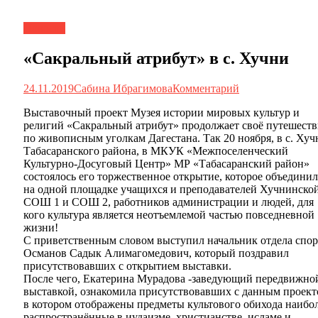
Новости
«Сакральный атрибут» в с. Хучни
24.11.2019
Сабина Ибрагимова
Комментарий
Выставочный проект Музея истории мировых культур и
религий «Сакральный атрибут» продолжает своё путешеств
по живописным уголкам Дагестана. Так 20 ноября, в с.
Хуч
Табасаранского района, в МКУК «Межпоселенческий
Культурно-Досуговый Центр» МР «Табасаранский район»
состоялось его торжественное открытие, которое объедини
на одной площадке учащихся и преподавателей Хучнинско
СОШ 1 и СОШ 2, работников администрации и людей, для
кого культура является неотъемлемой частью повседневной
жизни!
С приветственным словом выступил начальник отдела спор
Османов Садык Алимагомедович, который поздравил
присутствовавших с открытием выставки.
После чего, Екатерина Мурадова -заведующий передвижно
выставкой, ознакомила присутствовавших с данным проек
в котором отображены предметы культового обихода наибо
распространённые в иудаизме, христианстве, исламе и