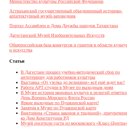
Министерство культуры Российской Федерации
Астраханский государственный объединенный историко-
архитектурный музей-заповедник
Портал Ассамблеи и Дома Дружбы народов Татарстана
Дагестанский Музей Изобразительных Искусств
Общероссийская база конкурсов и грантов в области культ
и искусства
Статьи
В Дагестане прошел учебно-методический сбор по
антитеррору для работников культуры
Выставка «От узелка до реликвии» всё ещё ждет вас!
Работа АРТ-студии в Музее по выходным дням
В Музее истории мировых культур и религий отмети
День Военно-Морского Флота России
Яркие выходные по Пушкинской карте!
Занятия в Музее по Пушкинской карте
Викторина «Страна законов и традиций», приуроченн
ко Дню Конституции РД
Музей посетили гости из московского «Класс-Центра