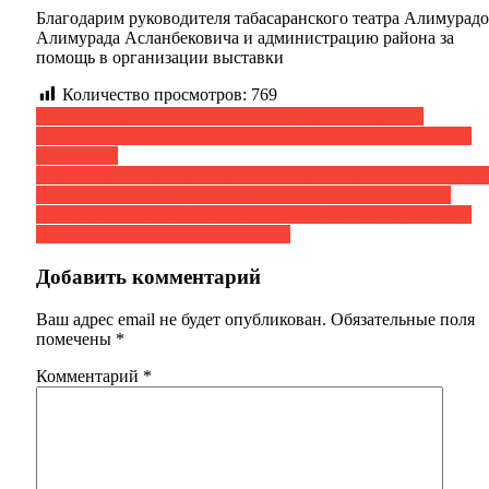
Благодарим руководителя табасаранского театра Алимурадо
Алимурада Асланбековича и администрацию района за
помощь в организации выставки
Количество просмотров:
769
Навигация
Музее истории мировых культур и религий прошла
церемония официального открытия виртуального раздела
по
«Иудаизм»
записям
Карина Мосесова приняла участие во Всероссийской научн
практической конференции «Реализация комплексного
учебного курса «Основы религиозных культур и светской
этики»: вопросы эффективности»
Добавить комментарий
Ваш адрес email не будет опубликован.
Обязательные поля
помечены
*
Комментарий
*