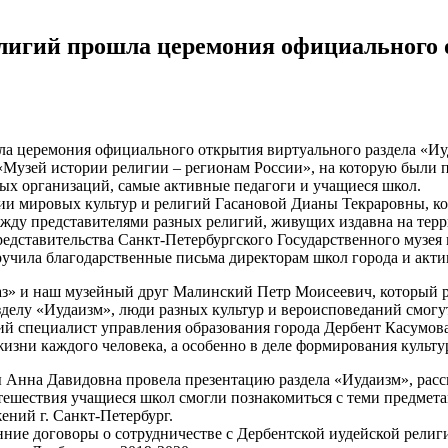
елигий прошла церемония официального 
ла церемония официального открытия виртуального раздела «Иу
 «Музей истории религии – регионам России», на которую были
ых организаций, самые активные педагоги и учащиеся школ.
и мировых культур и религий Гасановой Дианы Текраровны, кото
жду представителями разных религий, живущих издавна на терр
редставительства Санкт-Петербургского Государственного музея
ручила благодарственные письма директорам школ города и акт
з» и наш музейный друг Малинский Петр Моисеевич, который р
зделу «Иудаизм», люди разных культур и вероисповеданий смогу
й специалист управления образования города Дербент Касумов
изни каждого человека, а особенно в деле формирования культ
Анна Давидовна провела презентацию раздела «Иудаизм», расска
 путешествия учащиеся школ смогли познакомиться с теми предме
ений г. Санкт-Петербург.
нние договоры о сотрудничестве с Дербентской иудейской рели