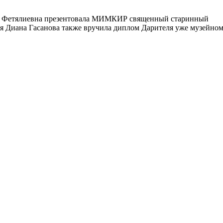
Яхру Фетялиевна презентовала МИМКИР священный старинный
я Диана Гасанова также вручила диплом Дарителя уже музейно