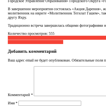
Городское Управление Образования» Городского Округа «го
В завершении мероприятия состоялась «Акция Дарения», 
молитвенник на иврите «Молитвенник Тегилат Гашем», так
другу Яхру.
Традиционно встреча завершилась общими фотографиями на
Количество просмотров:
555
Навигация
Музее истории мировых культур и религий прошла церемон
«Сакральный атрибут» в с. Хучни
по
записям
Добавить комментарий
Ваш адрес email не будет опубликован.
Обязательные поля 
Комментарий
*
Имя
*