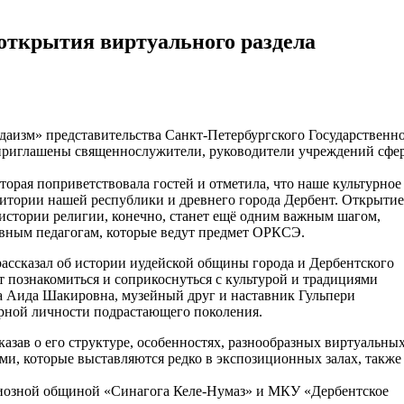
открытия виртуального раздела
даизм» представительства Санкт-Петербургского Государственн
 приглашены священнослужители, руководители учреждений сфе
рая поприветствовала гостей и отметила, что наше культурное
итории нашей республики и древнего города Дербент. Открытие
 истории религии, конечно, станет ещё одним важным шагом,
ивным педагогам, которые ведут предмет ОРКСЭ.
ассказал об истории иудейской общины города и Дербентского
т познакомиться и соприкоснуться с культурой и традициями
а Аида Шакировна, музейный друг и наставник Гульпери
урной личности подрастающего поколения.
зав о его структуре, особенностях, разнообразных виртуальны
тами, которые выставляются редко в экспозиционных залах, также
гиозной общиной «Синагога Келе-Нумаз» и МКУ «Дербентское