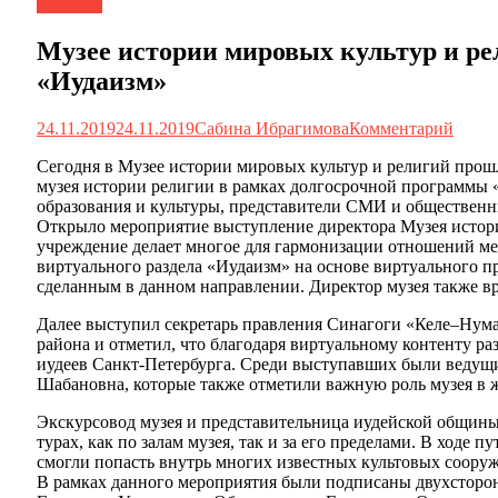
Новости
Музее истории мировых культур и р
«Иудаизм»
24.11.2019
24.11.2019
Сабина Ибрагимова
Комментарий
Сегодня в Музее истории мировых культур и религий прош
музея истории религии в рамках долгосрочной программы
образования и культуры, представители СМИ и общественн
Открыло мероприятие выступление директора Музея истори
учреждение делает многое для гармонизации отношений ме
виртуального раздела «Иудаизм» на основе виртуального п
сделанным в данном направлении. Директор музея также в
Далее выступил секретарь правления Синагоги «Келе–Нума
района и отметил, что благодаря виртуальному контенту ра
иудеев Санкт-Петербурга. Среди выступавших были ведущи
Шабановна, которые также отметили важную роль музея в ж
Экскурсовод музея и представительница иудейской общины 
турах, как по залам музея, так и за его пределами. В ходе
смогли попасть внутрь многих известных культовых сооруж
В рамках данного мероприятия были подписаны двухсторо