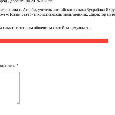
род Дербент» на 2019-2020гг.
жительница с. Аглоби, учитель английского языка Зухрабова 
же «Новый Завет» и христианский молитвенник. Директор музе
 память и теплым общением гостей за армудом чая
ия официального открытия виртуального раздела «Иудаизм»
помечены
*