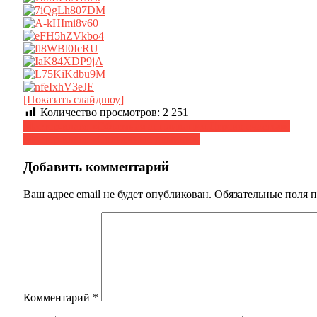
[Показать слайдшоу]
Количество просмотров:
2 251
Навигация
Мастер-класс «Объемная аппликация.Дерево счастья».
Мастер-класс «Солнечные домики».
по
записям
Добавить комментарий
Ваш адрес email не будет опубликован.
Обязательные поля 
Комментарий
*