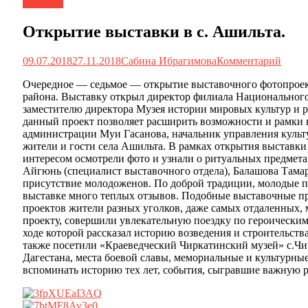
Новости
Открытие выставки в с. Ашильта.
09.07.2018
27.11.2018
Сабина Ибрагимова
Комментарий
Очередное — седьмое — открытие выставочного фотопроект
района. Выставку открыл директор филиала Национального 
заместителю директора Музея истории мировых культур и р
данный проект позволяет расширить возможности и рамки 
администрации Муи Гасанова, начальник управления куль
жители и гости села Ашильта. В рамках открытия выставки
интересом осмотрели фото и узнали о ритуальных предмета
Айгюнь (специалист выставочного отдела), Балашова Тамар
присутствие молодоженов. По доброй традиции, молодые п
выставке много теплых отзывов. Подобные выставочные пр
проектов жители разных уголков, даже самых отдаленных, 
проекту, совершили увлекательную поездку по героическим
ходе которой рассказал историю возведения и строительс
также посетили «Краеведческий Чиркатинский музей» с.Чи
Дагестана, места боевой славы, мемориальные и культурны
вспоминать историю тех лет, события, сыгравшие важную ро