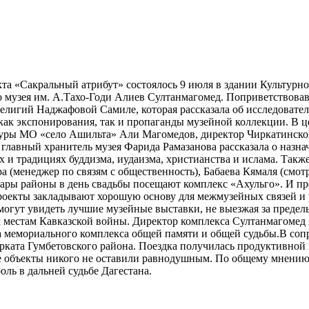
а «Сакральный атрибут» состоялось 9 июля в здании Культурно
музея им. А.Тахо-Годи Алиев Султанмагомед. Поприветствовав 
елигий Наджафовой Самиле, которая рассказала об исследовател
как экспонирования, так и пропаганды музейной коллекции. В ц
туры МО «село Ашильта» Али Магомедов, директор Чиркатинског
 главный хранитель музея Фарида Рамазанова рассказала о назна
х и традициях буддизма, иудаизма, христианства и ислама. Такж
а (менеджер по связям с общественность), Бабаева Кямаля (смо
ары районы в день свадьбы посещают комплекс «Ахульго». И пр
оекты закладывают хорошую основу для межмузейных связей и 
могут увидеть лучшие музейные выставки, не выезжая за преде
 местам Кавказской войны. Директор комплекса Султанмагомед 
тва мемориального комплекса общей памяти и общей судьбы.В со
рката Гумбетовского района. Поездка получилась продуктивной
е объекты никого не оставили равнодушным. По общему мнению, т
ль в дальней судьбе Дагестана.