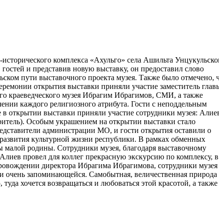
-исторического комплекса «Ахульго» села Ашильта Унцукульско
гостей и представив новую выставку, он предоставил слово
ьском пути выставочного проекта музея. Также было отмечено, 
еремонии открытия выставки приняли участие заместитель глав
о краеведческого музея Ибрагим Ибрагимов, СМИ, а также
чении каждого религиозного атрибута. Гости с неподдельным
е в открытии выставки приняли участие сотрудники музея: Алие
тритель). Особым украшением на открытии выставки стало
едставители администрации МО, и гости открытия оставили о
развития культурной жизни республики. В рамках обменных
лы малой родины. Сотрудники музея, благодаря выставочному
Алиев провел для коллег прекрасную экскурсию по комплексу, в
провождении директора Ибрагима Ибрагимова, сотрудники музея
 и очень запоминающейся. Самобытная, величественная природа
уда хочется возвращаться и любоваться этой красотой, а также