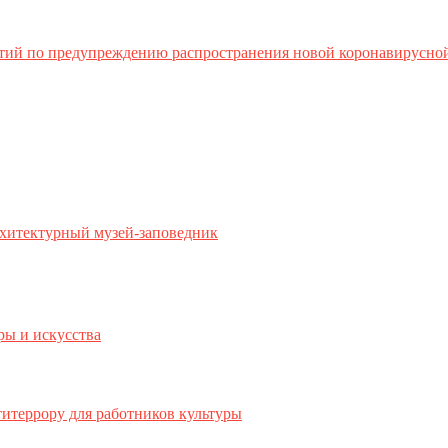
тий по предупреждению распространения новой коронавирусно
хитектурный музей-заповедник
ры и искусства
титеррору для работников культуры