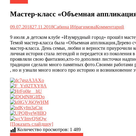
Новости
Мастер-класс «Объемная аппликация
09.07.2018
27.11.2018
Сабина Ибрагимова
Комментарий
9 июля ,в детском клубе «Изумрудный город» прошёл маст
Темой мастер-класса была «Объемная аппликация.Дерево сч
мастер-класса. День семьи, любви и верности приурочили 
личная история стала легендой и передается из поколения 
проявляли свою фантазию,кто-то дополнял листочки надпис
традиции сделали много памятных фото.Своими работами р
, но и узнали много нового про историю и возникновение э
[Показать слайдшоу]
Количество просмотров:
1 489
Мастер-класс «Буддийский лотос».