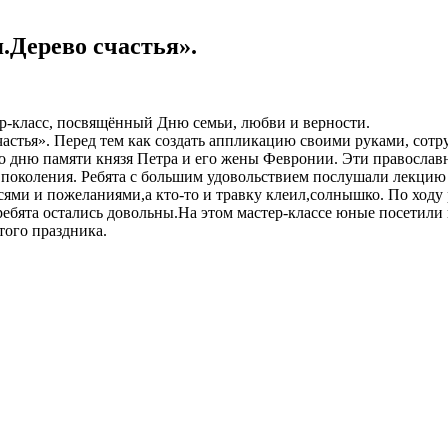
.Дерево счастья».
ер-класс, посвящённый Дню семьи, любви и верности.
астья». Перед тем как создать аппликацию своими руками, сотру
ко дню памяти князя Петра и его жены Февронии. Эти православн
в поколения. Ребята с большим удовольствием послушали лекцию
ями и пожеланиями,а кто-то и травку клеил,солнышко. По ходу
ебята остались довольны.На этом мастер-классе юные посетили
того праздника.