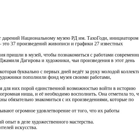
кт дарений Национальному музею РД им. ТахоГоди, инициатором
 – это 37 произведений живописи и графики 27 известных
ения пришли в музей, чтобы познакомиться с работами современн
 Джамиля Дагирова и художники, чьи произведения в этот день
оторая буквально с первых дней ведёт за руку молодой коллект
е художники пополнили фонд музея своими работами,
я для них порой единственной возможностью войти в историю
 огромная ниша, и её необходимо восполнить. Она отметила то, ч
жны обязательно знакомиться с их произведениями, которые по
ывают огромное удовлетворение от того, что их работы
 опыт в деле художественного мастерства.
ителей искусства.