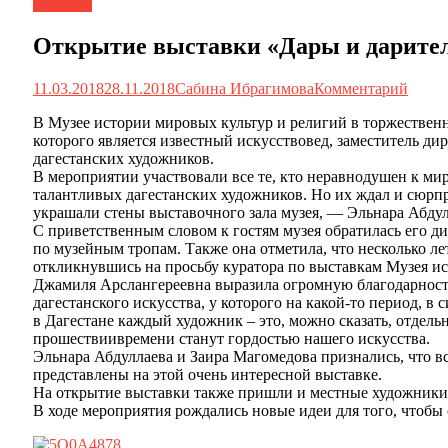
Новости
Открытие выставки «Дары и дарите
11.03.2018
28.11.2018
Сабина Ибрагимова
Комментарий
В Музее истории мировых культур и религий в торжествен
которого является известный искусствовед, заместитель ди
дагестанских художников.
В мероприятии участвовали все те, кто неравнодушен к ми
талантливых дагестанских художников. Но их ждал и сюрпр
украшали стены выставочного зала музея, — Эльнара Абдул
С приветственным словом к гостям музея обратилась его д
по музейным тропам. Также она отметила, что несколько ле
откликнувшись на просьбу куратора по выставкам Музея и
Джамиля Арслангереевна выразила огромную благодарност
дагестанского искусства, у которого на какой-то период, в
в Дагестане каждый художник – это, можно сказать, отдель
прошествиивремени станут гордостью нашего искусства.
Эльнара Абдуллаева и Заира Магомедова признались, что в
представлены на этой очень интересной выставке.
На открытие выставки также пришли и местные художники 
В ходе мероприятия рождались новые идеи для того, чтобы