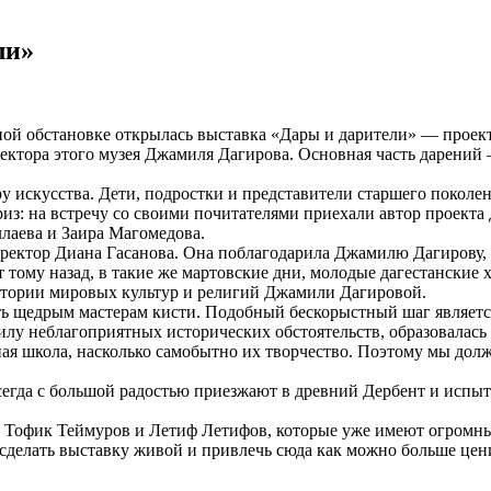
ли»
ной обстановке открылась выставка «Дары и дарители» — прое
ректора этого музея Джамиля Дагирова. Основная часть дарений
ру искусства. Дети, подростки и представители старшего покол
из: на встречу со своими почитателями приехали автор проекта
лаева и Заира Магомедова.
иректор Диана Гасанова. Она поблагодарила Джамилю Дагирову, к
т тому назад, в такие же мартовские дни, молодые дагестански
стории мировых культур и религий Джамили Дагировой.
ь щедрым мастерам кисти. Подобный бескорыстный шаг являетс
 силу неблагоприятных исторических обстоятельств, образовалась
ная школа, насколько самобытно их творчество. Поэтому мы дол
сегда с большой радостью приезжают в древний Дербент и испыт
Тофик Теймуров и Летиф Летифов, которые уже имеют огромный
 сделать выставку живой и привлечь сюда как можно больше цен