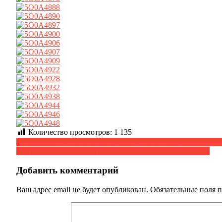
Количество просмотров:
1 135
Навигация
Мастер-класс «Роспись восточных стаканчиков «армуды» 
Мастер-класс «Роспись восточных стаканчиков армуды»
по
записям
Добавить комментарий
Ваш адрес email не будет опубликован.
Обязательные поля 