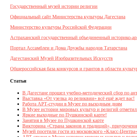
Государственный музей истории религии
Официальный сайт Министерства культуры Дагестана
Министерство культуры Российской Федерации
Астраханский государственный объединенный историко-ар
Портал Ассамблеи и Дома Дружбы народов Татарстана
Дагестанский Музей Изобразительных Искусств
Общероссийская база конкурсов и грантов в области культу
Статьи
В Дагестане прошел учебно-методический сбор по ан
Выставка «От узелка до реликвии» всё ещё ждет вас!
Работа АРТ-студии в Музее по выходным дням
В Музее истории мировых культур и религий отмети
Яркие выходные по Пушкинской карте!
Занятия в Музее по Пушкинской карте
Викторина «Страна законов и традиций», приурочен
Музей посетили гости из московского «Класс-Центра
АРТ-студия в Музее истории мировых культур и рели