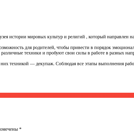
зея истории мировых культур и религий , который направлен 
озможность для родителей, чтобы привести в порядок эмоционал
т различные техники и пробуют свои силы в работе в разных на
ля них техникой — декупаж. Соблюдая все этапы выполнения раб
прошла встреча среди иностранных студентов, обучающихся в у
помечены
*