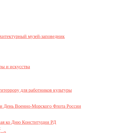
хитектурный музей-заповедник
ры и искусства
титеррору для работников культуры
ли День Военно-Морского Флота России
ная ко Дню Конституции РД
»
гий