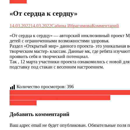
Новости
«От сердца к сердцу»
14.03.2022
14.03.2022
Сабина Ибрагимова
Комментарий
«От сердца к сердцу» — авторский инклюзивный проект Му
детей с ограниченными возможностями здоровья.
Раздел «Открытый мир» данного проекта- это уникальная в
творческим мастер- классам. Данные мк, где ребята изучаю
проявить себя и творческий потенциал.
Так , 12 марта участники проекта ознакомились с новой д
подставку под стакан с весенним настроением.
Количество просмотров:
396
Навигация
В Дербентском Музее истории мировых культур и религий» 
культурными традициями Российской Федерации.
по
«Масленица»
записям
Добавить комментарий
Ваш адрес email не будет опубликован.
Обязательные поля 