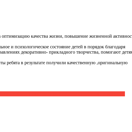
на оптимизацию качества жизни, повышение жизненной активнос
ьное и психологическое состояние детей в порядок благодаря
правлениях декоративно- прикладного творчества, помогают детя
оты ребята в результате получили качественную ,оригинальную
чебных заведениях Республики Дагестан, для ознакомления с