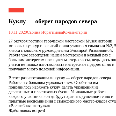
Новости
Куклу — оберег народов севера
10.11.2020
Сабина Ибрагимова
Комментарий
27 октября гостями творческой мастерской Музея истории
мировых культур и религий стали учащиеся гимназии №2, 
класса с классным руководителем Эльвирой Ризвановной.
Ребята уже завсегдатаи нашей мастерской и каждый раз с
большим интересом посещают мастер-классы, ведь здесь он
учатся не только изготавливать интересные предметы, но и
получают много полезной информации.
В этот раз изготавливали куклу — оберег народов севера.
Работали с большим удовольствием. Особенно им
понравилось наряжать куклу, делать украшения из
деревянных и пластиковых бусин. Уникальные работы
каждого участника всегда будут хранить душевное тепло и
приятные воспоминания с атмосферного мастер-класса сту
«Волшебная шкатулка»
Ждём новых встреч!