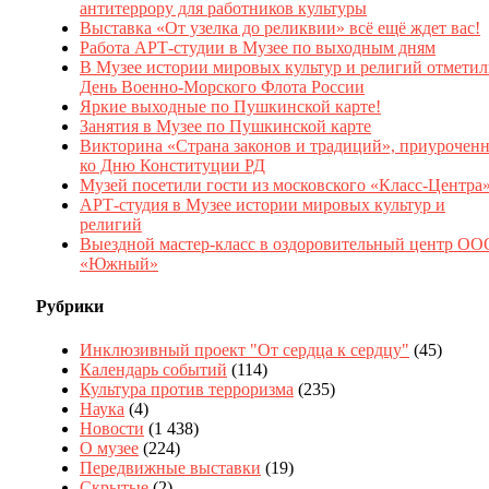
антитеррору для работников культуры
Выставка «От узелка до реликвии» всё ещё ждет вас!
Работа АРТ-студии в Музее по выходным дням
В Музее истории мировых культур и религий отмети
День Военно-Морского Флота России
Яркие выходные по Пушкинской карте!
Занятия в Музее по Пушкинской карте
Викторина «Страна законов и традиций», приуроченн
ко Дню Конституции РД
Музей посетили гости из московского «Класс-Центра
АРТ-студия в Музее истории мировых культур и
религий
Выездной мастер-класс в оздоровительный центр ОО
«Южный»
Рубрики
Инклюзивный проект "От сердца к сердцу"
(45)
Календарь событий
(114)
Культура против терроризма
(235)
Наука
(4)
Новости
(1 438)
О музее
(224)
Передвижные выставки
(19)
Скрытые
(2)