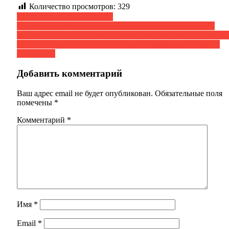
Количество просмотров:
329
Навигация
Учу друзей ходить в музей!
Сотрудники Музея истории мировых культур и религий
по
регулярно проводят уроки и мероприятия в рамках культурн
записям
просветительских проектов «Территория мира» и «Уроки
культуры».
Добавить комментарий
Ваш адрес email не будет опубликован.
Обязательные поля
помечены
*
Комментарий
*
Имя
*
Email
*