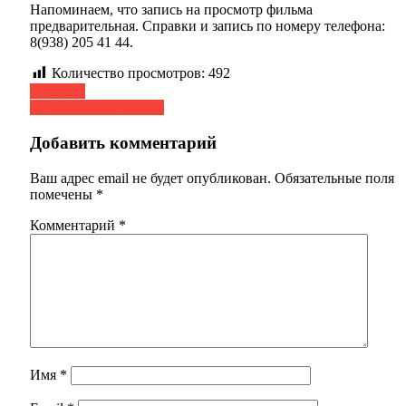
Напоминаем, что запись на просмотр фильма
предварительная. Справки и запись по номеру телефона:
8(938) 205 41 44.
Количество просмотров:
492
Навигация
«Могох»
«От сердца к сердцу»
по
записям
Добавить комментарий
Ваш адрес email не будет опубликован.
Обязательные поля
помечены
*
Комментарий
*
Имя
*