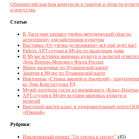
Общероссийская база конкурсов и грантов в области культ
и искусства
Статьи
В Дагестане прошел учебно-методический сбор по
антитеррору для работников культуры
Выставка «От узелка до реликвии» всё ещё ждет вас!
Работа АРТ-студии в Музее по выходным дням
В Музее истории мировых культур и религий отмети
День Военно-Морского Флота России
Яркие выходные по Пушкинской карте!
Занятия в Музее по Пушкинской карте
Викторина «Страна законов и традиций», приуроченн
ко Дню Конституции РД
Музей посетили гости из московского «Класс-Центра
АРТ-студия в Музее истории мировых культур и
религий
Выездной мастер-класс в оздоровительный центр ОО
«Южный»
Рубрики
Инклюзивный проект "От сердца к сердцу"
(45)