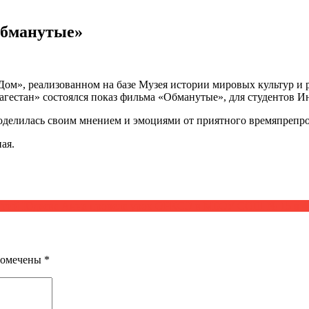
Обманутые»
 «Дом», реализованном на базе Музея истории мировых культур и
Дагестан» состоялся показ фильма «Обманутые», для студентов 
 поделилась своим мнением и эмоциями от приятного времяпрепр
ая.
лигий Юдаева Анна провела урок ОРКСЭ в МБОУ СОШ № 15 в 4 «
помечены
*