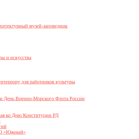
хитектурный музей-заповедник
ры и искусства
титеррору для работников культуры
ли День Военно-Морского Флота России
ная ко Дню Конституции РД
»
гий
ООО «Южный»