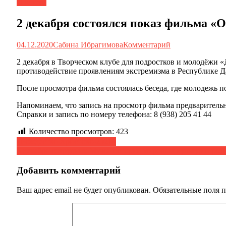
Новости
2 декабря состоялся показ фильма «
04.12.2020
Сабина Ибрагимова
Комментарий
2 декабря в Творческом клубе для подростков и молодёжи
противодействие проявлениям экстремизма в Республике 
После просмотра фильма состоялась беседа, где молодежь
Напоминаем, что запись на просмотр фильма предварительн
Справки и запись по номеру телефона: 8 (938) 205 41 44
Количество просмотров:
423
Навигация
«Рождество Христово-2021»
3 декабря сотрудник Музея истории мировых культур и ре
по
записям
Добавить комментарий
Ваш адрес email не будет опубликован.
Обязательные поля 