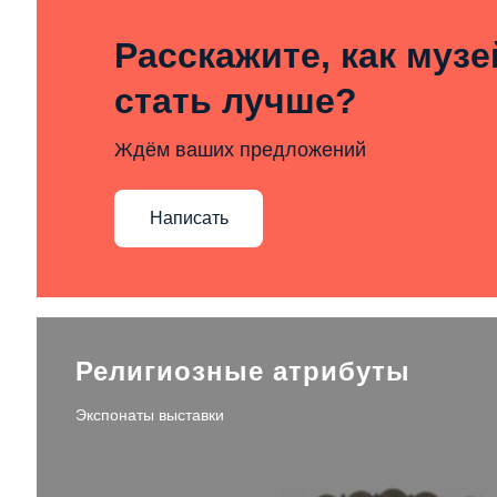
Расскажите, как муз
стать лучше?
Ждём ваших предложений
Написать
Религиозные атрибуты
Экспонаты выставки