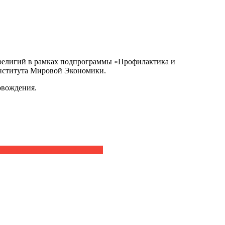
 религий в рамках подпрограммы «Профилактика и
Института Мировой Экономики.
овождения.
в» классе на тему «Иудаизм.