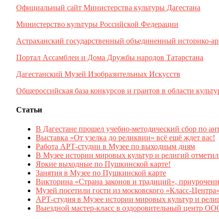
Официальный сайт Министерства культуры Дагестана
Министерство культуры Российской Федерации
Астраханский государственный объединенный историко-ар
Портал Ассамблеи и Дома Дружбы народов Татарстана
Дагестанский Музей Изобразительных Искусств
Общероссийская база конкурсов и грантов в области культу
Статьи
В Дагестане прошел учебно-методический сбор по ан
Выставка «От узелка до реликвии» всё ещё ждет вас!
Работа АРТ-студии в Музее по выходным дням
В Музее истории мировых культур и религий отмети
Яркие выходные по Пушкинской карте!
Занятия в Музее по Пушкинской карте
Викторина «Страна законов и традиций», приурочен
Музей посетили гости из московского «Класс-Центра
АРТ-студия в Музее истории мировых культур и рели
Выездной мастер-класс в оздоровительный центр 