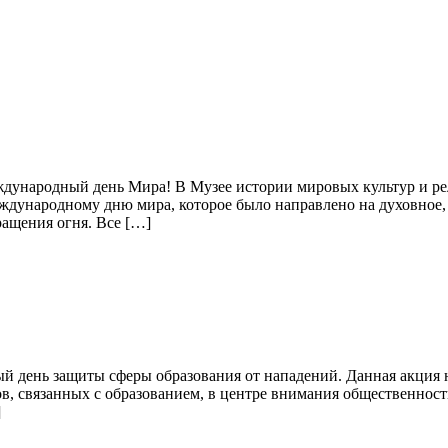
дународный день Мира! В Музее истории мировых культур и рел
дународному дню мира, которое было направлено на духовное, 
ращения огня. Все […]
й день защиты сферы образования от нападений. Данная акция 
ов, связанных с образованием, в центре внимания общественност
]