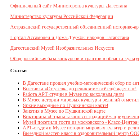
Официальный сайт Министерства культуры Дагестана
Министерство культуры Российской Федерации
Астраханский государственный объединенный историко-ар
Портал Ассамблеи и Дома Дружбы народов Татарстана
Дагестанский Музей Изобразительных Искусств
Общероссийская база конкурсов и грантов в области культу
Статьи
В Дагестане прошел учебно-методический сбор по ан
Выставка «От узелка до реликвии» всё ещё ждет вас!
Работа АРТ-студии в Музее по выходным дням
В Музее истории мировых культур и религий отмети
Яркие выходные по Пушкинской карте!
Занятия в Музее по Пушкинской карте
Викторина «Страна законов и традиций», приурочен
Музей посетили гости из московского «Класс-Центра
АРТ-студия в Музее истории мировых культур и рели
Выездной мастер-класс в оздоровительный центр 