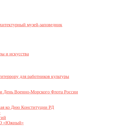
хитектурный музей-заповедник
ры и искусства
титеррору для работников культуры
ли День Военно-Морского Флота России
ная ко Дню Конституции РД
»
гий
ООО «Южный»