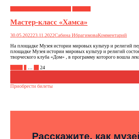
Культура против терроризма
Новости
Мастер-класс «Хамса»
30.05.2022
23.11.2022
Сабина Ибрагимова
Комментарий
На площадке Музея истории мировых культур и религий пе
площадке Музея истории мировых культур и религий состо
творческого клуба «Дом» , в программу которого вошла ле
Пагинация
Назад
1
…
23
24
записей
Приобрести билеты
Расскажите, как муз