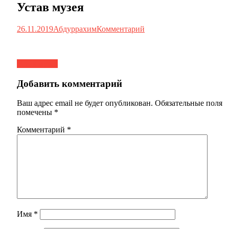
Устав музея
26.11.2019
Абдуррахим
Комментарий
Навигация
Устав музея
по
Добавить комментарий
записям
Ваш адрес email не будет опубликован.
Обязательные поля
помечены
*
Комментарий
*
Имя
*