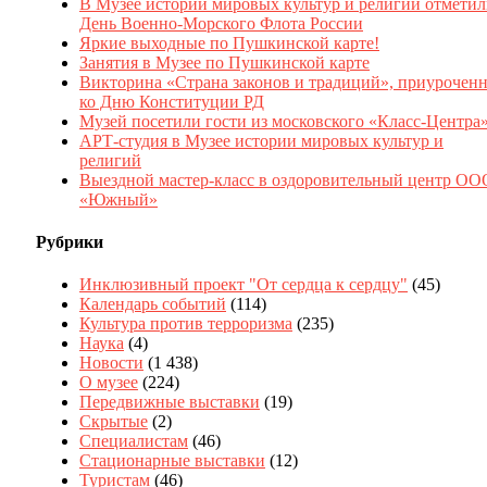
В Музее истории мировых культур и религий отмети
День Военно-Морского Флота России
Яркие выходные по Пушкинской карте!
Занятия в Музее по Пушкинской карте
Викторина «Страна законов и традиций», приуроченн
ко Дню Конституции РД
Музей посетили гости из московского «Класс-Центра
АРТ-студия в Музее истории мировых культур и
религий
Выездной мастер-класс в оздоровительный центр ОО
«Южный»
Рубрики
Инклюзивный проект "От сердца к сердцу"
(45)
Календарь событий
(114)
Культура против терроризма
(235)
Наука
(4)
Новости
(1 438)
О музее
(224)
Передвижные выставки
(19)
Скрытые
(2)
Специалистам
(46)
Стационарные выставки
(12)
Туристам
(46)