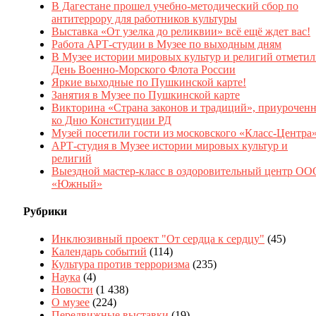
В Дагестане прошел учебно-методический сбор по
антитеррору для работников культуры
Выставка «От узелка до реликвии» всё ещё ждет вас!
Работа АРТ-студии в Музее по выходным дням
В Музее истории мировых культур и религий отмети
День Военно-Морского Флота России
Яркие выходные по Пушкинской карте!
Занятия в Музее по Пушкинской карте
Викторина «Страна законов и традиций», приуроченн
ко Дню Конституции РД
Музей посетили гости из московского «Класс-Центра
АРТ-студия в Музее истории мировых культур и
религий
Выездной мастер-класс в оздоровительный центр ОО
«Южный»
Рубрики
Инклюзивный проект "От сердца к сердцу"
(45)
Календарь событий
(114)
Культура против терроризма
(235)
Наука
(4)
Новости
(1 438)
О музее
(224)
Передвижные выставки
(19)