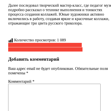
Далее последовал творческий мастер-класс, где педагог муз
подробно рассказал о технике выполнения и тонкостях
процесса создания коллажей. Юные художники активно
включились в работу, создавая яркие и красочные коллажи,
отражающие три цвета русского триколора.
Количество просмотров:
1 089
Навигация
Дискуссионная площадка «Религия и мир»
Экскурсанты поезда «Жемчужина Кавказа»
по
записям
Добавить комментарий
Ваш адрес email не будет опубликован.
Обязательные поля
помечены
*
Комментарий
*