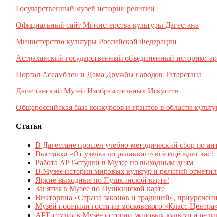
Государственный музей истории религии
Официальный сайт Министерства культуры Дагестана
Министерство культуры Российской Федерации
Астраханский государственный объединенный историко-ар
Портал Ассамблеи и Дома Дружбы народов Татарстана
Дагестанский Музей Изобразительных Искусств
Общероссийская база конкурсов и грантов в области культу
Статьи
В Дагестане прошел учебно-методический сбор по ан
Выставка «От узелка до реликвии» всё ещё ждет вас!
Работа АРТ-студии в Музее по выходным дням
В Музее истории мировых культур и религий отмети
Яркие выходные по Пушкинской карте!
Занятия в Музее по Пушкинской карте
Викторина «Страна законов и традиций», приурочен
Музей посетили гости из московского «Класс-Центра
АРТ-студия в Музее истории мировых культур и рели