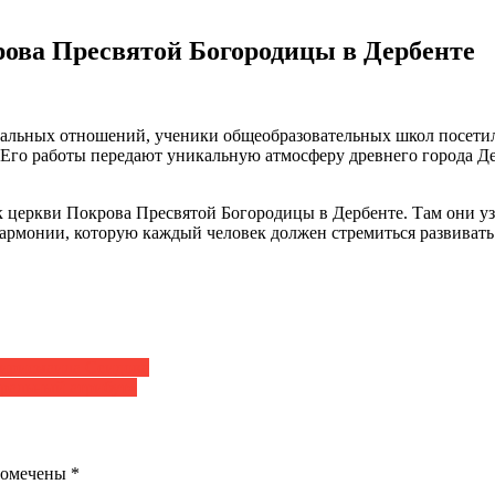
рова Пресвятой Богородицы в Дербенте
ьных отношений, ученики общеобразовательных школ посетили
Его работы передают уникальную атмосферу древнего города Д
 церкви Покрова Пресвятой Богородицы в Дербенте. Там они узн
рмонии, которую каждый человек должен стремиться развивать 
ирисмаила Сеидова
кральный атрибут»
помечены
*