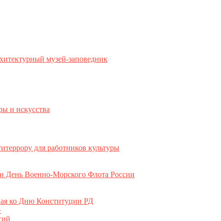
хитектурный музей-заповедник
ры и искусства
титеррору для работников культуры
ли День Военно-Морского Флота России
ная ко Дню Конституции РД
»
гий