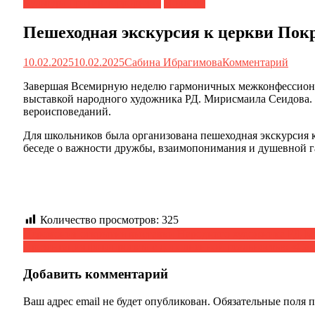
Культура против терроризма
Новости
Пешеходная экскурсия к церкви Пок
10.02.2025
10.02.2025
Сабина Ибрагимова
Комментарий
Завершая Всемирную неделю гармоничных межконфессионал
выставкой народного художника РД. Мирисмаила Сеидова. 
вероисповеданий.
Для школьников была организована пешеходная экскурсия к
беседе о важности дружбы, взаимопонимания и душевной га
Количество просмотров:
325
Навигация
Церемония открытия выставки Народного художника РД-М
Презентация фотопроекта с дополненной реальностью «Са
по
записям
Добавить комментарий
Ваш адрес email не будет опубликован.
Обязательные поля 