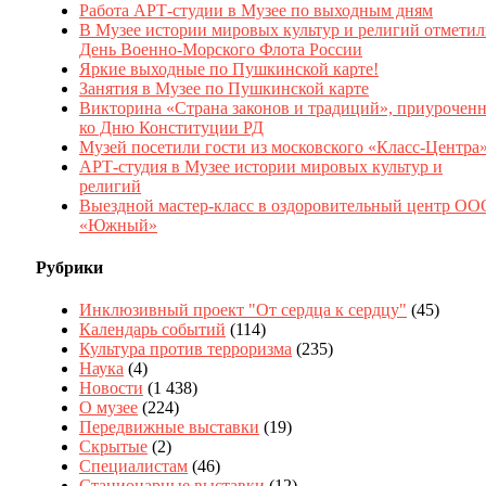
Работа АРТ-студии в Музее по выходным дням
В Музее истории мировых культур и религий отмети
День Военно-Морского Флота России
Яркие выходные по Пушкинской карте!
Занятия в Музее по Пушкинской карте
Викторина «Страна законов и традиций», приуроченн
ко Дню Конституции РД
Музей посетили гости из московского «Класс-Центра
АРТ-студия в Музее истории мировых культур и
религий
Выездной мастер-класс в оздоровительный центр ОО
«Южный»
Рубрики
Инклюзивный проект "От сердца к сердцу"
(45)
Календарь событий
(114)
Культура против терроризма
(235)
Наука
(4)
Новости
(1 438)
О музее
(224)
Передвижные выставки
(19)
Скрытые
(2)
Специалистам
(46)
Стационарные выставки
(12)