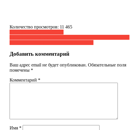
Количество просмотров:
11 465
Навигация
Тренинг «Голос личности»
Литературно-творческий вечер «Мгновения» посвящённый
по
90-летию со дня рождения Фазу Алиевой.
записям
Добавить комментарий
Ваш адрес email не будет опубликован.
Обязательные поля
помечены
*
Комментарий
*
Имя
*