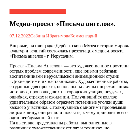
Культура против терроризма
Медиа-проект «Письма ангелов».
07.12.2022
Сабина Ибрагимова
Комментарий
Впервые, на площадке Дербентского Музея истории миров
культур и религий состоялась презентация медиа-проекта
«Письма ангелов» г. Иерусалим.
Проект «Письма Ангелов» — это художественное прочтени
острых проблем современности, еще юными ребятами,
воспитанниками иерусалимской анимационной студии
«Дикие дети» и их наставниками. Художественные работы,
созданные для проекта, основаны на личных переживаниях
историях, произошедших на городских улицах, неудачах,
ошибках, страхах и ожидании. Получившийся коллаж
удивительным образом отражает потаенные уголки души
каждого участника. Столкнувшись с многими проблемами
лицом к лицу, они решили показать, к чему приводит всего
один необдуманный шаг.
На выставке представлены работы, выполненные в
различных художественных стилях и техниках, но