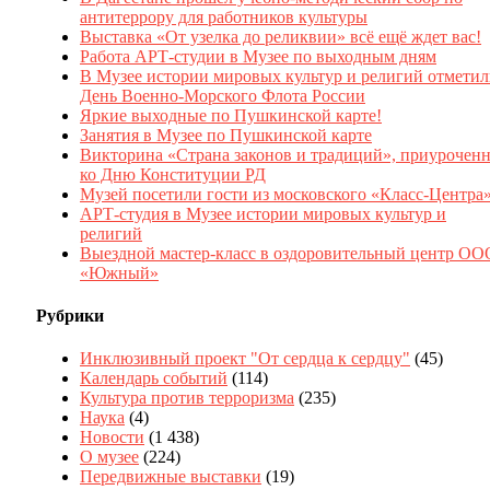
антитеррору для работников культуры
Выставка «От узелка до реликвии» всё ещё ждет вас!
Работа АРТ-студии в Музее по выходным дням
В Музее истории мировых культур и религий отмети
День Военно-Морского Флота России
Яркие выходные по Пушкинской карте!
Занятия в Музее по Пушкинской карте
Викторина «Страна законов и традиций», приуроченн
ко Дню Конституции РД
Музей посетили гости из московского «Класс-Центра
АРТ-студия в Музее истории мировых культур и
религий
Выездной мастер-класс в оздоровительный центр ОО
«Южный»
Рубрики
Инклюзивный проект "От сердца к сердцу"
(45)
Календарь событий
(114)
Культура против терроризма
(235)
Наука
(4)
Новости
(1 438)
О музее
(224)
Передвижные выставки
(19)