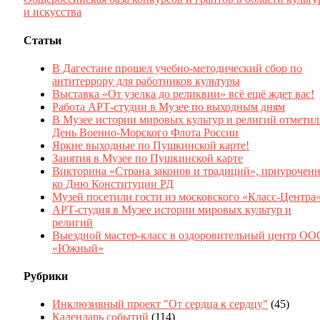
и искусства
Статьи
В Дагестане прошел учебно-методический сбор по
антитеррору для работников культуры
Выставка «От узелка до реликвии» всё ещё ждет вас!
Работа АРТ-студии в Музее по выходным дням
В Музее истории мировых культур и религий отмети
День Военно-Морского Флота России
Яркие выходные по Пушкинской карте!
Занятия в Музее по Пушкинской карте
Викторина «Страна законов и традиций», приуроченн
ко Дню Конституции РД
Музей посетили гости из московского «Класс-Центра
АРТ-студия в Музее истории мировых культур и
религий
Выездной мастер-класс в оздоровительный центр ОО
«Южный»
Рубрики
Инклюзивный проект "От сердца к сердцу"
(45)
Календарь событий
(114)