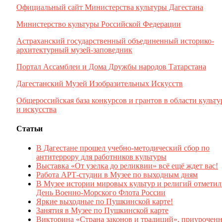
Официальный сайт Министерства культуры Дагестана
Министерство культуры Российской Федерации
Астраханский государственный объединенный историко-
архитектурный музей-заповедник
Портал Ассамблеи и Дома Дружбы народов Татарстана
Дагестанский Музей Изобразительных Искусств
Общероссийская база конкурсов и грантов в области культ
и искусства
Статьи
В Дагестане прошел учебно-методический сбор по
антитеррору для работников культуры
Выставка «От узелка до реликвии» всё ещё ждет вас!
Работа АРТ-студии в Музее по выходным дням
В Музее истории мировых культур и религий отмети
День Военно-Морского Флота России
Яркие выходные по Пушкинской карте!
Занятия в Музее по Пушкинской карте
Викторина «Страна законов и традиций», приуроченн