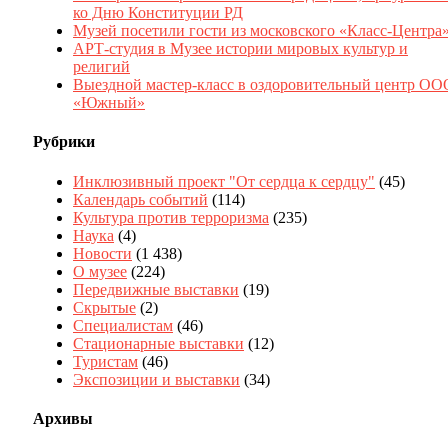
ко Дню Конституции РД
Музей посетили гости из московского «Класс-Центра
АРТ-студия в Музее истории мировых культур и
религий
Выездной мастер-класс в оздоровительный центр ОО
«Южный»
Рубрики
Инклюзивный проект "От сердца к сердцу"
(45)
Календарь событий
(114)
Культура против терроризма
(235)
Наука
(4)
Новости
(1 438)
О музее
(224)
Передвижные выставки
(19)
Скрытые
(2)
Специалистам
(46)
Стационарные выставки
(12)
Туристам
(46)
Экспозиции и выставки
(34)
Архивы