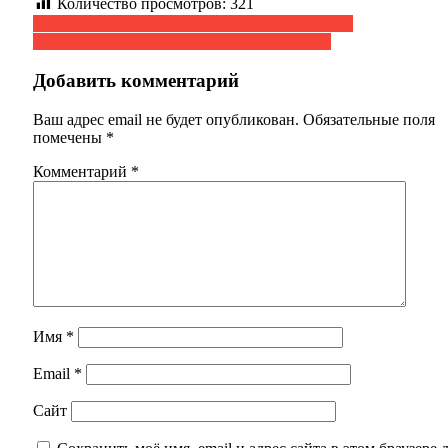
Количество просмотров:
321
Навигация
Урок духовности — «Человеческие ценности»
Мастер-класс по созданию броши из фетра.
по
записям
Добавить комментарий
Ваш адрес email не будет опубликован.
Обязательные поля
помечены
*
Комментарий
*
Имя
*
Email
*
Сайт