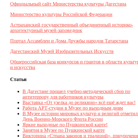
Официальный сайт Министерства культуры Дагестана
Министерство культуры Российской Федерации
Астраханский государственный объединенный историко-
архитектурный музей-заповедник
Портал Ассамблеи и Дома Дружбы народов Татарстана
Дагестанский Музей Изобразительных Искусств
Общероссийская база конкурсов и грантов в области культ
и искусства
Статьи
В Дагестане прошел учебно-методический сбор по
антитеррору для работников культуры
Выставка «От узелка до реликвии» всё ещё ждет вас!
Работа АРТ-студии в Музее по выходным дням
В Музее истории мировых культур и религий отмети
День Военно-Морского Флота России
Яркие выходные по Пушкинской карте!
Занятия в Музее по Пушкинской карте
Викторина «Страна законов и традиций», приуроченн