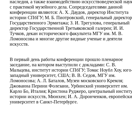
наследия, а также взаимодействию искусствоведческой нау
с практикой музейного дела. Сопредседателями данной
конференции являются: А. Х. Даудов, директор Института
истории СПбГУ; М. Б. Пиотровский, генеральный директор
Государственного Эрмитажа; З. И. Трегулова, генеральный
директор Государственной Третьяковской галереи; И. И.
Тучков, декан исторического факультета МГУ им. М. В.
Ломоносова и многие другие видные ученые и деятели
искусств.
В первый день работы конференции прошло пленарное
заседание, на котором выступили с докладами: С. В.
Мальцева, институт истории СПбГУ; Томас Ноубл Хоу, юго
западный университет, США; В. В. Седов, МГУ им.
Ломоносова; А. Л. Баталов, Музеи московского Кремля;
Джованна Перини Фолезани, Урбинский университет им.
Карло Бо, Италия; Кристина Руджеро, центральный инстит
истории искусств, Мюнхен; И. А. Доронченков, европейск
университет в Санкт-Петербурге.