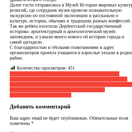
Далее гости отправились в Музей Истории мировых культу
религий, где сотрудник музея провели познавательную
экскурсию по постоянной экспозиции и рассказали о
культуре, истории, обычаях и традициях разных конфессий.
Так же ребята посетили Дербентский государственный
историко- архитектурный и археологический музей-
заповедник, и узнали много нового об истории города и
самой цитадели .
С благодарностью и тёплыми пожеланиями в адрес
организаторов проекта учащиеся и взрослые уехали в родн
район.
Количество просмотров:
451
Навигация
Сегодня в Музее истории мировых культур и религий
состоялось торжественное открытие выставки известного
по
талантливого дагестанского художника Натальи Савельевой
записям
чьи работы находятся в фондах многих музеев.
мастер -класс « Птица Хумай»
Добавить комментарий
Ваш адрес email не будет опубликован.
Обязательные поля
помечены
*