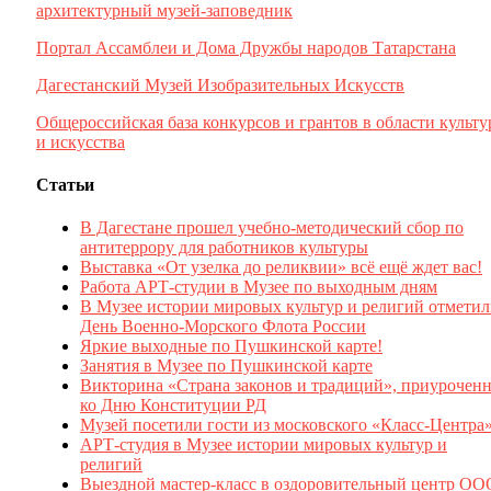
архитектурный музей-заповедник
Портал Ассамблеи и Дома Дружбы народов Татарстана
Дагестанский Музей Изобразительных Искусств
Общероссийская база конкурсов и грантов в области культ
и искусства
Статьи
В Дагестане прошел учебно-методический сбор по
антитеррору для работников культуры
Выставка «От узелка до реликвии» всё ещё ждет вас!
Работа АРТ-студии в Музее по выходным дням
В Музее истории мировых культур и религий отмети
День Военно-Морского Флота России
Яркие выходные по Пушкинской карте!
Занятия в Музее по Пушкинской карте
Викторина «Страна законов и традиций», приуроченн
ко Дню Конституции РД
Музей посетили гости из московского «Класс-Центра
АРТ-студия в Музее истории мировых культур и
религий
Выездной мастер-класс в оздоровительный центр ОО