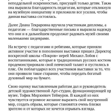
неподдельной искренностью, присущей только детям. Такж
она выразила благодарность педагогам, которые откликнул
на музейную инициативу и приложили все усилия, чтобы
данная выставка состоялась.
Далее Диана Текраровна вручила участникам дипломы, а
педагогам — благодарственные письма и выразила надежду
что они и в дальнейшем продолжат радовать музей своими
маленькими шедеврами.
На встречу с педагогами и ребятами, которые приняли
активное участие в пополнении выставки пришел Директо
воскресной школы «Покров» иерей Михаил Лобов с
воспитанниками, которые в традиционных русских костюм
продемонстрировали свой певческий талант и пустились в
пляс. Он поблагодарил всех участников выставки за то, что
они проявили такое старание, чтобы передать богатый
духовный мир на бумаге.
Свою оценку выставленным работам дал и руководитель
детской художественной Арт-студии, функционирующей п
музее, Тофик Мирзоевич Теймуров. В каждой из них
чувствуется огромное желание выразить свой внутренний
мир, создать образы, которые становятся очень близки
зрителю и от которых не хочется отрывать взгляда.