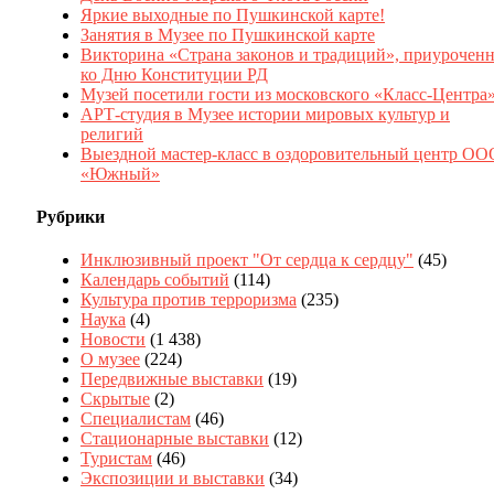
Яркие выходные по Пушкинской карте!
Занятия в Музее по Пушкинской карте
Викторина «Страна законов и традиций», приуроченн
ко Дню Конституции РД
Музей посетили гости из московского «Класс-Центра
АРТ-студия в Музее истории мировых культур и
религий
Выездной мастер-класс в оздоровительный центр ОО
«Южный»
Рубрики
Инклюзивный проект "От сердца к сердцу"
(45)
Календарь событий
(114)
Культура против терроризма
(235)
Наука
(4)
Новости
(1 438)
О музее
(224)
Передвижные выставки
(19)
Скрытые
(2)
Специалистам
(46)
Стационарные выставки
(12)
Туристам
(46)
Экспозиции и выставки
(34)