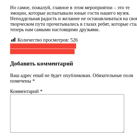
Но самое, пожалуй, главное в этом мероприятии – это те
эмоции, которые испытывали юные гости нашего музея.
Неподдельная радость и желание не останавливаться на сво
творческом пути прочитывались в глазах ребят, которые ста
теперь нам самыми настоящими друзьями.
Количество просмотров:
526
Навигация
Рубрика «Музейный экспонат»
День открытых дверей в музее
по
записям
Добавить комментарий
Ваш адрес email не будет опубликован.
Обязательные поля
помечены
*
Комментарий
*