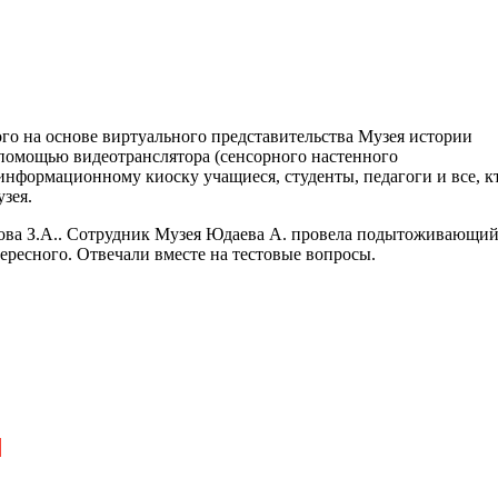
го на основе виртуального представительства Музея истории
 помощью видеотранслятора (сенсорного настенного
информационному киоску учащиеся, студенты, педагоги и все, к
зея.
ова З.А.. Сотрудник Музея Юдаева А. провела подытоживающи
ересного. Отвечали вместе на тестовые вопросы.
й