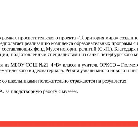
 рамках просветительского проекта «Территория мира» созданно
редполагает реализацию комплекса образовательных программ с
, составляющих фонд Музея истории религий (С.-П.). Благодаря 
кций, подготовленный специалистами из санкт-петербургского му
ята из МБОУ СОШ №21, 4«В» класса и учитель ОРКСЭ – Гюлмет
ематического видеоматериала. Ребята узнали много нового и инт
 со школьниками положительно отражаются на результатах.
. за плодотворную работу с музеем.
Всемирная неделя гармоничных межконфессиональных отношени