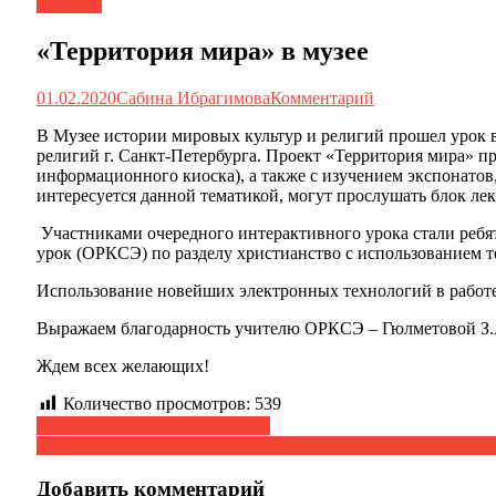
Новости
«Территория мира» в музее
01.02.2020
Сабина Ибрагимова
Комментарий
В Музее истории мировых культур и религий прошел урок в
религий г. Санкт-Петербурга. Проект «Территория мира» п
информационного киоска), а также с изучением экспонатов
интересуется данной тематикой, могут прослушать блок ле
Участниками очередного интерактивного урока стали реб
урок (ОРКСЭ) по разделу христианство с использованием т
Использование новейших электронных технологий в работе
Выражаем благодарность учителю ОРКСЭ – Гюлметовой З.А
Ждем всех желающих!
Количество просмотров:
539
Навигация
День открытых дверей в музее
В Музее истории мировых культур и религий стартовала 
по
записям
Добавить комментарий