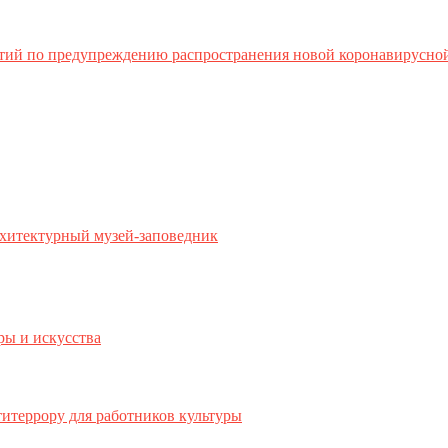
тий по предупреждению распространения новой коронавирусно
хитектурный музей-заповедник
ры и искусства
титеррору для работников культуры