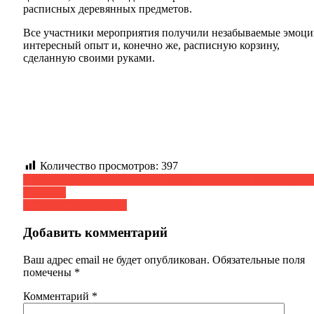
расписных деревянных предметов.
Все участники мероприятия получили незабываемые эмоци
интересный опыт и, конечно же, расписную корзину,
сделанную своими руками.
Количество просмотров:
397
Навигация
Культурно-образовательный проект «Религиозные праздни
России».
по
«От сердца к сердцу»
записям
Добавить комментарий
Ваш адрес email не будет опубликован.
Обязательные поля
помечены
*
Комментарий
*