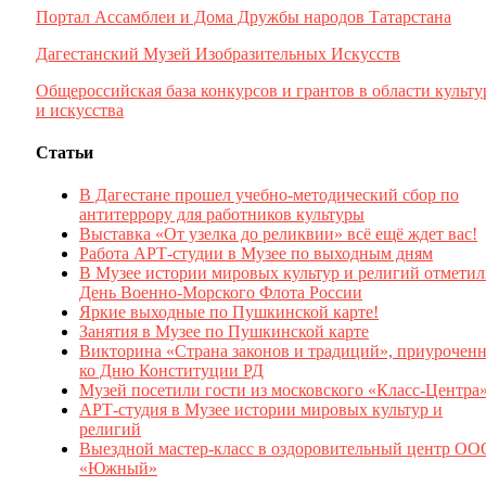
Портал Ассамблеи и Дома Дружбы народов Татарстана
Дагестанский Музей Изобразительных Искусств
Общероссийская база конкурсов и грантов в области культ
и искусства
Статьи
В Дагестане прошел учебно-методический сбор по
антитеррору для работников культуры
Выставка «От узелка до реликвии» всё ещё ждет вас!
Работа АРТ-студии в Музее по выходным дням
В Музее истории мировых культур и религий отмети
День Военно-Морского Флота России
Яркие выходные по Пушкинской карте!
Занятия в Музее по Пушкинской карте
Викторина «Страна законов и традиций», приуроченн
ко Дню Конституции РД
Музей посетили гости из московского «Класс-Центра
АРТ-студия в Музее истории мировых культур и
религий
Выездной мастер-класс в оздоровительный центр ОО
«Южный»