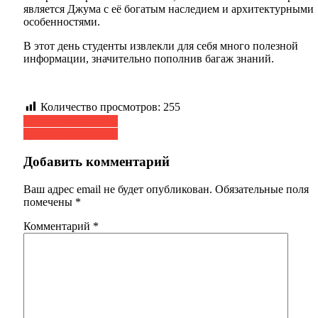
является Джума с её богатым наследием и архитектурными
особенностями.
В этот день студенты извлекли для себя много полезной
информации, значительно пополнив багаж знаний.
Количество просмотров:
255
Навигация
«Урок духовности»
«Урок духовности»
по
записям
Добавить комментарий
Ваш адрес email не будет опубликован.
Обязательные поля
помечены
*
Комментарий
*