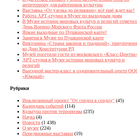
антитеррору для работников культуры
Выставка «От узелка до реликвии» всё ещё ждет вас!
Работа АРТ-студии в Музее по выходным дням
В Музее истории мировых культур и религий отмети
День Военно-Морского Флота России
Яркие выходные по Пушкинской карте!
Занятия в Музее по Пушкинской карте
Викторина «Страна законов и традиций», приуроченн
ко Дню Конституции РД
Музей посетили гости из московского «Класс-Центра
АРТ-студия в Музее истории мировых культур и
религий
Выездной мастер-класс в оздоровительный центр ОО
«Южный»
Рубрики
Инклюзивный проект "От сердца к сердцу"
(45)
Календарь событий
(114)
Культура против терроризма
(235)
Наука
(4)
Новости
(1 438)
О музее
(224)
Передвижные выставки
(19)