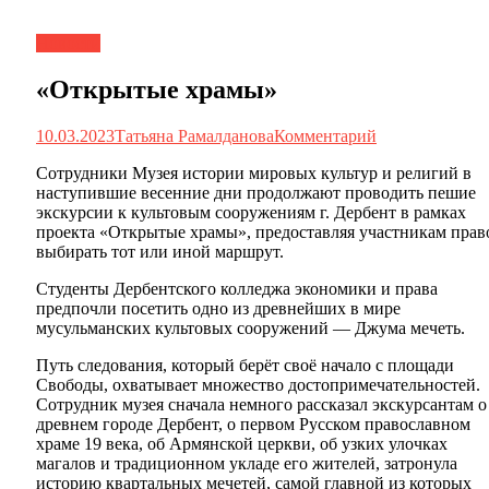
Новости
«Открытые храмы»
10.03.2023
Татьяна Рамалданова
Комментарий
Сотрудники Музея истории мировых культур и религий в
наступившие весенние дни продолжают проводить пешие
экскурсии к культовым сооружениям г. Дербент в рамках
проекта «Открытые храмы», предоставляя участникам прав
выбирать тот или иной маршрут.
Студенты Дербентского колледжа экономики и права
предпочли посетить одно из древнейших в мире
мусульманских культовых сооружений — Джума мечеть.
Путь следования, который берёт своё начало с площади
Свободы, охватывает множество достопримечательностей.
Сотрудник музея сначала немного рассказал экскурсантам о
древнем городе Дербент, о первом Русском православном
храме 19 века, об Армянской церкви, об узких улочках
магалов и традиционном укладе его жителей, затронула
историю квартальных мечетей, самой главной из которых