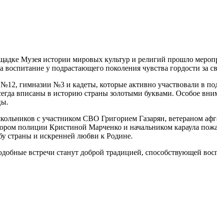
ощадке Музея истории мировых культур и религий прошло меропр
 воспитание у подрастающего поколения чувства гордости за св
2, гимназии №3 и кадеты, которые активно участвовали в под
сегда вписаны в историю страны золотыми буквами. Особое вним
цы.
кольников с участником СВО Григорием Газарян, ветераном аф
ором полиции Кристиной Марченко и начальником караула пожа
ьбу страны и искренней любви к Родине.
подобные встречи станут доброй традицией, способствующей в