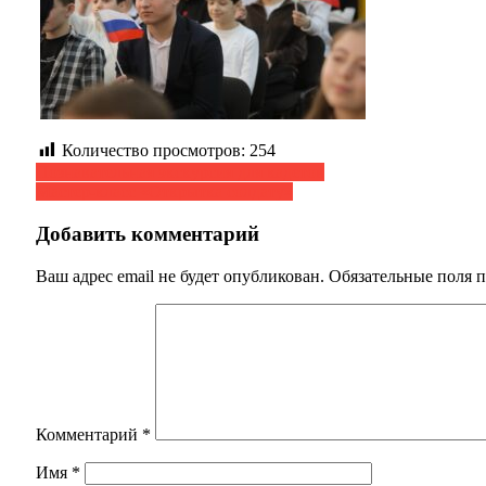
Количество просмотров:
254
Навигация
Познавательная экскурсия для кадетов
Мастер-класс «Открытка солдату»
по
записям
Добавить комментарий
Ваш адрес email не будет опубликован.
Обязательные поля 
Комментарий
*
Имя
*