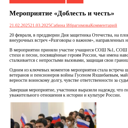
Культура против терроризма
Новости
Мероприятие «Доблесть и честь»
21.02.2025
21.03.2025
Сабина Ибрагимова
Комментарий
20 февраля, в преддверии Дня защитника Отечества, на пл
внеурочных встреч «Разговоры о важном», направленных на
В мероприятии приняли участие учащиеся СОШ №1, СОШ №1
стихи и песни, посвящённые героям России, чьи имена нав
сталкивается с непростыми вызовами, защищая свои грани
Одним из ключевых моментов мероприятия стала встреча ш
ветеранов и пенсионеров войны Гусеном Яхшибаевым, май
верности воинскому долгу, чувстве ответственности за суд
Завершая мероприятие, участники выразили надежду, что 
уважительного отношения к истории и культуре России.