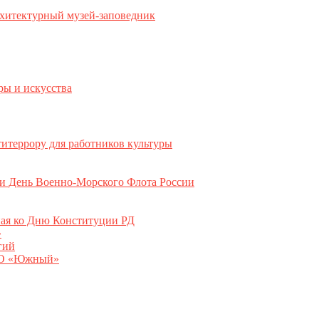
хитектурный музей-заповедник
ры и искусства
титеррору для работников культуры
ли День Военно-Морского Флота России
ная ко Дню Конституции РД
»
гий
ООО «Южный»