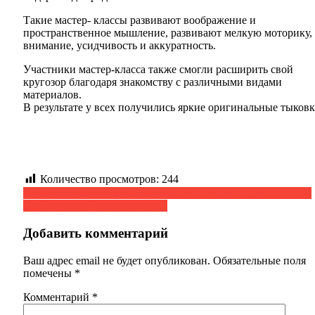
Такие мастер- классы развивают воображение и
пространственное мышление, развивают мелкую моторику,
внимание, усидчивость и аккуратность.
Участники мастер-класса также смогли расширить свой
кругозор благодаря знакомству с различными видами
материалов.
В результате у всех получились яркие оригинальные тыковк
Количество просмотров:
244
Навигация
Всероссийская акция «День в музее для российских кадет».
«Культура – детям Дагестана»
по
записям
Добавить комментарий
Ваш адрес email не будет опубликован.
Обязательные поля
помечены
*
Комментарий
*