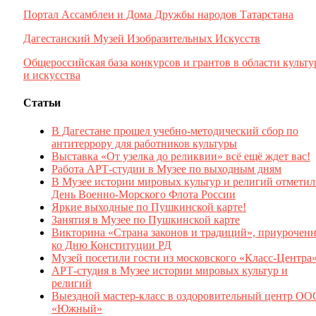
Портал Ассамблеи и Дома Дружбы народов Татарстана
Дагестанский Музей Изобразительных Искусств
Общероссийская база конкурсов и грантов в области культ
и искусства
Статьи
В Дагестане прошел учебно-методический сбор по
антитеррору для работников культуры
Выставка «От узелка до реликвии» всё ещё ждет вас!
Работа АРТ-студии в Музее по выходным дням
В Музее истории мировых культур и религий отмети
День Военно-Морского Флота России
Яркие выходные по Пушкинской карте!
Занятия в Музее по Пушкинской карте
Викторина «Страна законов и традиций», приуроченн
ко Дню Конституции РД
Музей посетили гости из московского «Класс-Центра
АРТ-студия в Музее истории мировых культур и
религий
Выездной мастер-класс в оздоровительный центр ОО
«Южный»