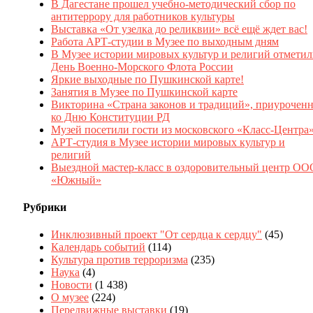
В Дагестане прошел учебно-методический сбор по
антитеррору для работников культуры
Выставка «От узелка до реликвии» всё ещё ждет вас!
Работа АРТ-студии в Музее по выходным дням
В Музее истории мировых культур и религий отмети
День Военно-Морского Флота России
Яркие выходные по Пушкинской карте!
Занятия в Музее по Пушкинской карте
Викторина «Страна законов и традиций», приуроченн
ко Дню Конституции РД
Музей посетили гости из московского «Класс-Центра
АРТ-студия в Музее истории мировых культур и
религий
Выездной мастер-класс в оздоровительный центр ОО
«Южный»
Рубрики
Инклюзивный проект "От сердца к сердцу"
(45)
Календарь событий
(114)
Культура против терроризма
(235)
Наука
(4)
Новости
(1 438)
О музее
(224)
Передвижные выставки
(19)