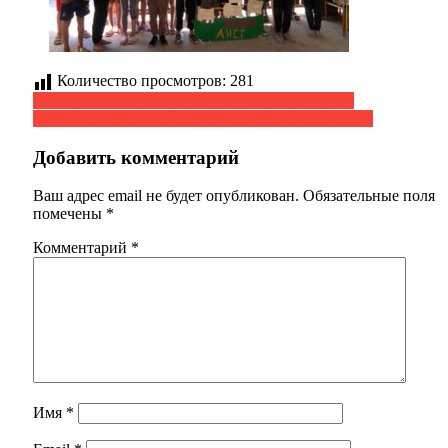
Количество просмотров:
281
Навигация
Мастер-класс в рамках акции «Нарисуй чудо».
Инклюзивная лаборатория «От сердца к сердцу».
по
записям
Добавить комментарий
Ваш адрес email не будет опубликован.
Обязательные поля
помечены
*
Комментарий
*
Имя
*