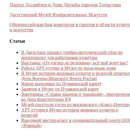
Портал Ассамблеи и Дома Дружбы народов Татарстана
Дагестанский Музей Изобразительных Искусств
Общероссийская база конкурсов и грантов в области культ
и искусства
Статьи
В Дагестане прошел учебно-методический сбор по
антитеррору для работников культуры
Выставка «От узелка до реликвии» всё ещё ждет вас!
Работа АРТ-студии в Музее по выходным дням
В Музее истории мировых культур и религий отмети
День Военно-Морского Флота России
Яркие выходные по Пушкинской карте!
Занятия в Музее по Пушкинской карте
Викторина «Страна законов и традиций», приуроченн
ко Дню Конституции РД
Музей посетили гости из московского «Класс-Центра
АРТ-студия в Музее истории мировых культур и
религий
Выездной мастер-класс в оздоровительный центр ОО
«Южный»