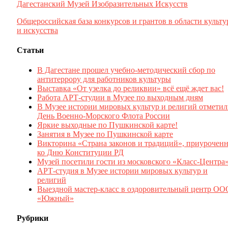
Дагестанский Музей Изобразительных Искусств
Общероссийская база конкурсов и грантов в области культ
и искусства
Статьи
В Дагестане прошел учебно-методический сбор по
антитеррору для работников культуры
Выставка «От узелка до реликвии» всё ещё ждет вас!
Работа АРТ-студии в Музее по выходным дням
В Музее истории мировых культур и религий отмети
День Военно-Морского Флота России
Яркие выходные по Пушкинской карте!
Занятия в Музее по Пушкинской карте
Викторина «Страна законов и традиций», приуроченн
ко Дню Конституции РД
Музей посетили гости из московского «Класс-Центра
АРТ-студия в Музее истории мировых культур и
религий
Выездной мастер-класс в оздоровительный центр ОО
«Южный»
Рубрики