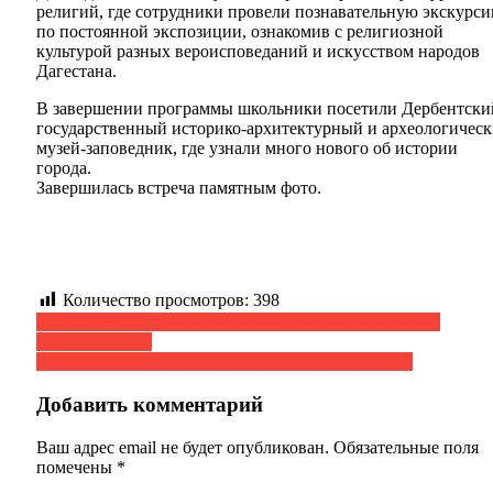
религий, где сотрудники провели познавательную экскурс
по постоянной экспозиции, ознакомив с религиозной
культурой разных вероисповеданий и искусством народов
Дагестана.
В завершении программы школьники посетили Дербентски
государственный историко-архитектурный и археологичес
музей-заповедник, где узнали много нового об истории
города.
Завершилась встреча памятным фото.
Количество просмотров:
398
Навигация
Мероприятие приуроченное к Международному дню
толерантности.
по
«Религия как часть культуры отдельного народа».
записям
Добавить комментарий
Ваш адрес email не будет опубликован.
Обязательные поля
помечены
*