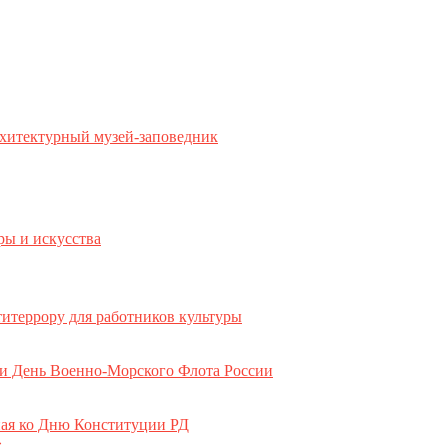
хитектурный музей-заповедник
ры и искусства
титеррору для работников культуры
ли День Военно-Морского Флота России
ная ко Дню Конституции РД
»