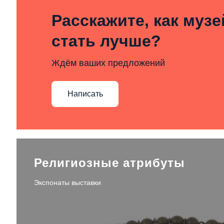
Расскажите, как муз
стать лучше?
Ждём ваших предложений
Написать
Религиозные атрибуты
Экспонаты выставки