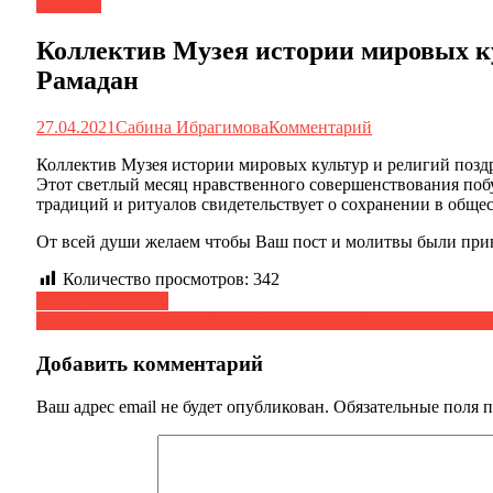
Новости
Коллектив Музея истории мировых ку
Рамадан
27.04.2021
Сабина Ибрагимова
Комментарий
Коллектив Музея истории мировых культур и религий поздр
Этот светлый месяц нравственного совершенствования поб
традиций и ритуалов свидетельствует о сохранении в обще
От всей души желаем чтобы Ваш пост и молитвы были при
Количество просмотров:
342
Навигация
Космические дни
Сердечно поздравляю вас с наступлением Благословенного 
по
записям
Добавить комментарий
Ваш адрес email не будет опубликован.
Обязательные поля 