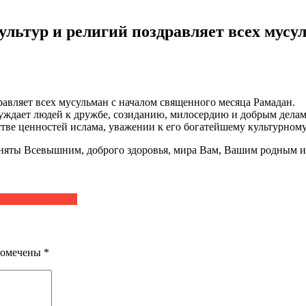
льтур и религий поздравляет всех мусу
авляет всех мусульман с началом священного месяца Рамадан.
уждает людей к дружбе, созиданию, милосердию и добрым делам
стве ценностей ислама, уважении к его богатейшему культурно
няты Всевышним, доброго здоровья, мира Вам, Вашим родным и
месяца Рамадан!
помечены
*