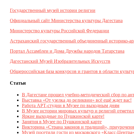
Государственный музей истории религии
Официальный сайт Министерства культуры Дагестана
Министерство культуры Российской Федерации
Астраханский государственный объединенный историко-ар
Портал Ассамблеи и Дома Дружбы народов Татарстана
Дагестанский Музей Изобразительных Искусств
Общероссийская база конкурсов и грантов в области культу
Статьи
В Дагестане прошел учебно-методический сбор по ан
Выставка «От узелка до реликвии» всё ещё ждет вас!
Работа АРТ-студии в Музее по выходным дням
В Музее истории мировых культур и религий отмети
Яркие выходные по Пушкинской карте!
Занятия в Музее по Пушкинской карте
Викторина «Страна законов и традиций», приурочен
Музей посетили гости из московского «Класс-Центра