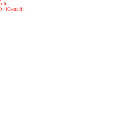
гий
ООО «Южный»