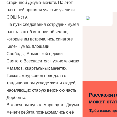
старинной Джума-мечети. На этот
раз в ней приняли участие ученики
СОШ №19.
На пути следования сотрудник музея
рассказал об истории объектов,
которые им встречались: синагоге
Келе-Нумаз, площади
Свободы, Армянской церкви
Святого Всеспасителя, узких улочках
магалов, квартальных мечетях.
Также экскурсовод поведала о
традиционном укладе жизни людей,
населяющих старую верхнюю часть
Расскажите
Дербента.
может ста
В конечном пункте маршрута- Джума
Ждём ваших пр
мечети ребята познакомились с её