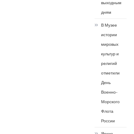
выходным
дням
В Музее
истории
мировых
культур и
религий
отметили
День
Военно-
Морского
Флота
России
Яркие