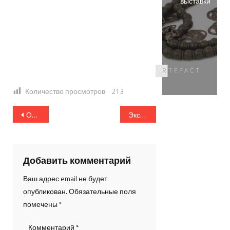
выставки
Количество просмотров:
213
Навигация
Открытие выставочного проекта «Десять строк. Автор всем известен».
Экскурсия в рамках всемирной недели гармоничных отношений.
по
записям
Добавить комментарий
Ваш адрес email не будет
опубликован.
Обязательные поля
помечены
*
Комментарий
*