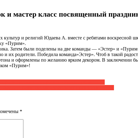
к и мастер класс посвященный праздник
 культур и религий Юдаева А. вместе с ребятами воскресной ш
ку «Пурим».
ика. Затем были поделены на две команды — «Эстер» и «Пурим»,
но и их родители. Победила команда»Эстер». Чтоб в такой радо
ртона и оформлены по желанию ярким декором. В заключении был
ником «Пурим»!
о-просветительского проекта «Уроки духовности»
р -класс , посвящённый иудейскому празднику Пурим
помечены
*