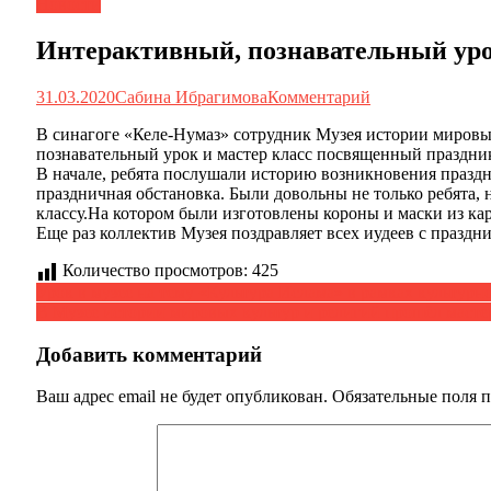
Новости
Интерактивный, познавательный уро
31.03.2020
Сабина Ибрагимова
Комментарий
В синагоге «Келе-Нумаз» сотрудник Музея истории мировых
познавательный урок и мастер класс посвященный праздни
В начале, ребята послушали историю возникновения праздн
праздничная обстановка. Были довольны не только ребята, 
классу.На котором были изготовлены короны и маски из ка
Еще раз коллектив Музея поздравляет всех иудеев с празд
Количество просмотров:
425
Навигация
Урок в музее на тему «Культура Ислама» в рамках культурн
В Музее истории мировых культур и религий прошёл масте
по
записям
Добавить комментарий
Ваш адрес email не будет опубликован.
Обязательные поля 