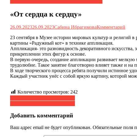
Инклюзивный проект "От сердца к сердцу"
«От сердца к сердцу»
26.09.2023
26.09.2023
Сабина Ибрагимова
Комментарий
23 сентября в Музее истории мировых культур и религий в
картины «Радужный кот» в технике аппликация.
Аппликация- это разновидность декоративного искусства, з
прикреплении этих фигур к основе.
В первую очередь, создание аппликации развивает мелкую м
трудолюбие. Такое занятие благотворно влияет также и на 
В ходе творческого процесса ребята получили истинное удо
Каждый участник унёс с собой яркую картину, которой мож
Количество просмотров:
242
Навигация
«Культура против терроризма»
«Культура против терроризма»
по
записям
Добавить комментарий
Ваш адрес email не будет опубликован.
Обязательные поля 