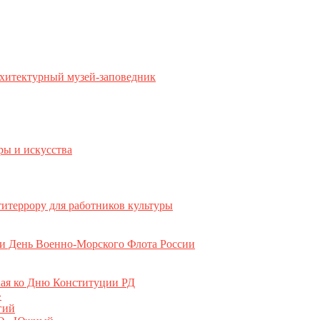
хитектурный музей-заповедник
ры и искусства
титеррору для работников культуры
ли День Военно-Морского Флота России
ная ко Дню Конституции РД
»
гий