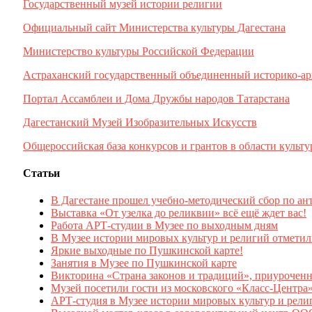
Государственный музей истории религии
Официальный сайт Министерства культуры Дагестана
Министерство культуры Российской Федерации
Астраханский государственный объединенный историко-ар
Портал Ассамблеи и Дома Дружбы народов Татарстана
Дагестанский Музей Изобразительных Искусств
Общероссийская база конкурсов и грантов в области культу
Статьи
В Дагестане прошел учебно-методический сбор по ан
Выставка «От узелка до реликвии» всё ещё ждет вас!
Работа АРТ-студии в Музее по выходным дням
В Музее истории мировых культур и религий отмети
Яркие выходные по Пушкинской карте!
Занятия в Музее по Пушкинской карте
Викторина «Страна законов и традиций», приурочен
Музей посетили гости из московского «Класс-Центра
АРТ-студия в Музее истории мировых культур и рели