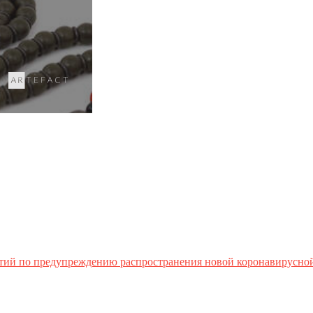
тий по предупреждению распространения новой коронавирусно