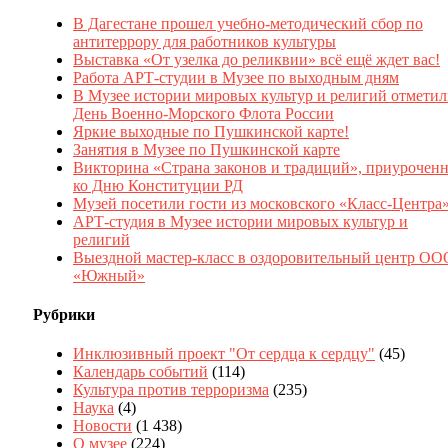
В Дагестане прошел учебно-методический сбор по
антитеррору для работников культуры
Выставка «От узелка до реликвии» всё ещё ждет вас!
Работа АРТ-студии в Музее по выходным дням
В Музее истории мировых культур и религий отмети
День Военно-Морского Флота России
Яркие выходные по Пушкинской карте!
Занятия в Музее по Пушкинской карте
Викторина «Страна законов и традиций», приуроченн
ко Дню Конституции РД
Музей посетили гости из московского «Класс-Центра
АРТ-студия в Музее истории мировых культур и
религий
Выездной мастер-класс в оздоровительный центр ОО
«Южный»
Рубрики
Инклюзивный проект "От сердца к сердцу"
(45)
Календарь событий
(114)
Культура против терроризма
(235)
Наука
(4)
Новости
(1 438)
О музее
(224)