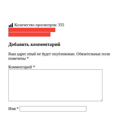
Количество просмотров:
355
Навигация
Тренинг «Голос личности»
Мастер-класс «Горянка»
по
записям
Добавить комментарий
Ваш адрес email не будет опубликован.
Обязательные поля
помечены
*
Комментарий
*
Имя
*