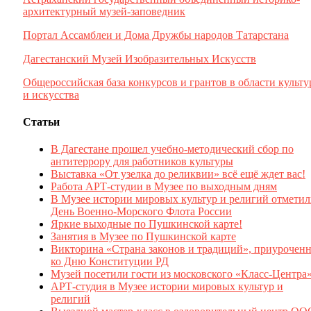
архитектурный музей-заповедник
Портал Ассамблеи и Дома Дружбы народов Татарстана
Дагестанский Музей Изобразительных Искусств
Общероссийская база конкурсов и грантов в области культ
и искусства
Статьи
В Дагестане прошел учебно-методический сбор по
антитеррору для работников культуры
Выставка «От узелка до реликвии» всё ещё ждет вас!
Работа АРТ-студии в Музее по выходным дням
В Музее истории мировых культур и религий отмети
День Военно-Морского Флота России
Яркие выходные по Пушкинской карте!
Занятия в Музее по Пушкинской карте
Викторина «Страна законов и традиций», приуроченн
ко Дню Конституции РД
Музей посетили гости из московского «Класс-Центра
АРТ-студия в Музее истории мировых культур и
религий