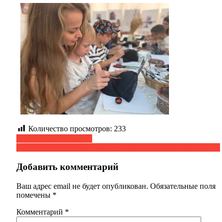
Количество просмотров:
233
Навигация
АРТ-студия при музее
Продление выставки «Уманут. Эмуна» («Искусство. Вера»)
по
записям
Добавить комментарий
Ваш адрес email не будет опубликован.
Обязательные поля
помечены
*
Комментарий
*