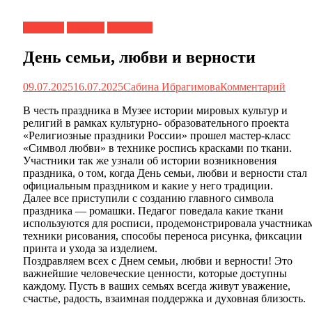
Новости
О музее
Туристам
День семьи, любви и верности
09.07.2025
16.07.2025
Сабина Ибрагимова
Комментарий
В честь праздника в Музее истории мировых культур и
религий в рамках культурно- образовательного проекта
«Религиозные праздники России» прошел мастер-класс
«Символ любви» в технике роспись красками по ткани.
Участники так же узнали об истории возникновения
праздника, о том, когда День семьи, любви и верности стал
официальным праздником и какие у него традиции.
Далее все приступили с созданию главного символа
праздника — ромашки. Педагог поведала какие ткани
используются для росписи, продемонстрировала участника
техники рисования, способы переноса рисунка, фиксации
принта и ухода за изделием.
Поздравляем всех с Днем семьи, любви и верности! Это
важнейшие человеческие ценности, которые доступны
каждому. Пусть в ваших семьях всегда живут уважение,
счастье, радость, взаимная поддержка и духовная близость.