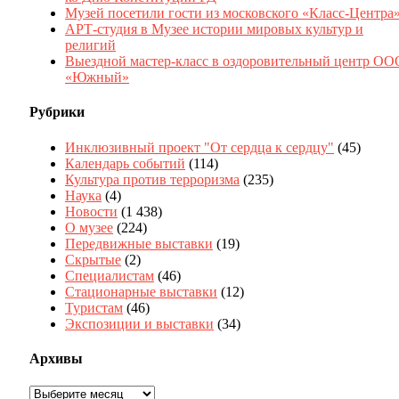
Музей посетили гости из московского «Класс-Центра
АРТ-студия в Музее истории мировых культур и
религий
Выездной мастер-класс в оздоровительный центр ОО
«Южный»
Рубрики
Инклюзивный проект "От сердца к сердцу"
(45)
Календарь событий
(114)
Культура против терроризма
(235)
Наука
(4)
Новости
(1 438)
О музее
(224)
Передвижные выставки
(19)
Скрытые
(2)
Специалистам
(46)
Стационарные выставки
(12)
Туристам
(46)
Экспозиции и выставки
(34)
Архивы
Архивы