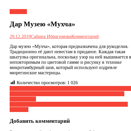
Новости
Дар Музею «Мухча»
29.12.2019
Сабина Ибрагимова
Комментарий
Дар музею «Мухча», которая предназначена для рукоделия.
Традиционно её дают невестам в приданое. Каждая такая
шкатулка оригинальна, поскольку узор на ней вышивается 
неповторимым по цветовой гамме и рисунку в технике
микротамбурный шов, который используют издревле
мюрегинские мастерицы.
Количество просмотров:
1 026
Навигация
Жительница села Мюрего Сергокалинского района Алибек
Заира преподнесла подарок музею «Православная Икона
по
«Знамение»»
записям
Награждение грамотой участника «Большой Дагестанской
свадьбы»
Добавить комментарий