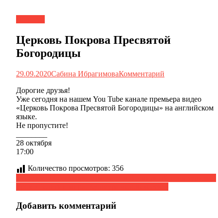
Новости
Церковь Покрова Пресвятой
Богородицы
29.09.2020
Сабина Ибрагимова
Комментарий
Дорогие друзья!
Уже сегодня на нашем You Tube канале премьера видео
«Церковь Покрова Пресвятой Богородицы» на английском
языке.
Не пропустите!
________
28 октября
17:00
Количество просмотров:
356
Навигация
Сегодня, 27 сентября, отмечается Всемирный день туризма.
Урок «Религии мира. Культура человечества»
по
записям
Добавить комментарий