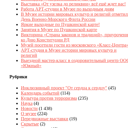
Выставка «От узелка до реликвии» всё ещё ждет вас!
Работа АРТ-студии в Музее по выходным дням
В Музее истории мировых культур и религий отмети
День Военно-Морского Флота России
Яркие выходные по Пушкинской карте!
Занятия в Музее по Пушкинской карте
Викторина «Страна законов и традиций», приуроченн
ко Дню Конституции РД
Музей посетили гости из московского «Класс-Центра
АРТ-студия в Музее истории мировых культур и
религий
Выездной мастер-класс в оздоровительный центр ОО
«Южный»
Рубрики
Инклюзивный проект "От сердца к сердцу"
(45)
Календарь событий
(114)
Культура против терроризма
(235)
Наука
(4)
Новости
(1 438)
О музее
(224)
Передвижные выставки
(19)
Скрытые
(2)