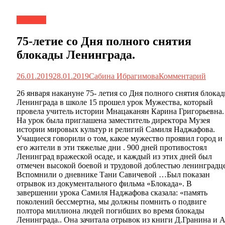
Новости
75-летие со Дня полного снятия
блокады Ленинграда.
26.01.2019
28.01.2019
Сабина Ибрагимова
Комментарий
26 января накануне 75- летия со Дня полного снятия блока
Ленинграда в школе 15 прошел урок Мужества, который
провела учитель истории Мнацаканян Карина Григорьевна.
На урок была приглашена заместитель директора Музея
истории мировых культур и религий Самиля Наджафова.
Учащиеся говорили о том, какое мужество проявил город и
его жители в эти тяжелые дни . 900 дней противостоял
Ленинград вражеской осаде, и каждый из этих дней был
отмечен высокой боевой и трудовой доблестью
ленинградце
Вспомнили о дневнике Тани Савичевой …Был показан
отрывок из документального фильма «Блокада». В
завершении урока Самиля Наджафова сказала: «память
поколений бессмертна, мы должны помнить о подвиге
полтора миллиона людей погибших во время блокады
Ленинграда.. Она зачитала отрывок из книги Д.Гранина и А