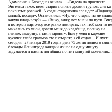
Адамовича » Блокадная книга»… «Видела на проспекте
Энгельса такое: везет старик полные дровни трупов, слегка
покрытых рогожей. А сзади старушонка еле идет: «Подожд
милый, посади». Остановился: «Ну, что, старая, ты не види
какую кладь везу?» — «Вижу, вижу, вот мне и по пути. Вче
я потеряла карточку, все равно помирать, так чтоб мои-то не
мыкались со мной, довези меня до кладбища, посижу на
пеньке, замерзну, а там и зароют». Был у меня в кармане
кусочек хлеба граммов сто пятьдесят, я ей отдал… И пусть
сегодня , 27 января 2019 года в день 75 летия полного сняти
блокады Ленинграда каждый из нас на одну минуту
задумается и память погибших почтит минутой молчания…