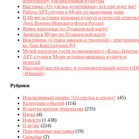
антитеррору для работников культуры
Выставка «От узелка до реликвии» всё ещё ждет вас!
Работа АРТ-студии в Музее по выходным дням
В Музее истории мировых культур и религий отмети
День Военно-Морского Флота России
Яркие выходные по Пушкинской карте!
Занятия в Музее по Пушкинской карте
Викторина «Страна законов и традиций», приуроченн
ко Дню Конституции РД
Музей посетили гости из московского «Класс-Центра
АРТ-студия в Музее истории мировых культур и
религий
Выездной мастер-класс в оздоровительный центр ОО
«Южный»
Рубрики
Инклюзивный проект "От сердца к сердцу"
(45)
Календарь событий
(114)
Культура против терроризма
(235)
Наука
(4)
Новости
(1 438)
О музее
(224)
Передвижные выставки
(19)
Скрытые
(2)