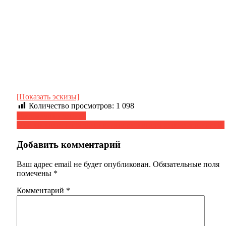
[Показать эскизы]
Количество просмотров:
1 098
Навигация
Предыдущая запись
Мастер-класс по созданию декоративного дерева-топиарий.
по
записям
Добавить комментарий
Ваш адрес email не будет опубликован.
Обязательные поля
помечены
*
Комментарий
*