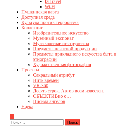
IziTravel
Wi-Fi
Пушкинская карта
Доступная среда
Культура против терроризма
Коллекции
Изобразительное искусство
Музейный экспонат
Музыкальные инструменты
Предметы печатной продукции
Предметы прикладного искусства быта и
этнографии
Художественная фотография
Проекты
Сакральный атрибут
Нить времен
VR-360
Десять строк. Автор всем известен.
ОБЪЕКТИВно о…
Письма ангелов
Наука
Найти: