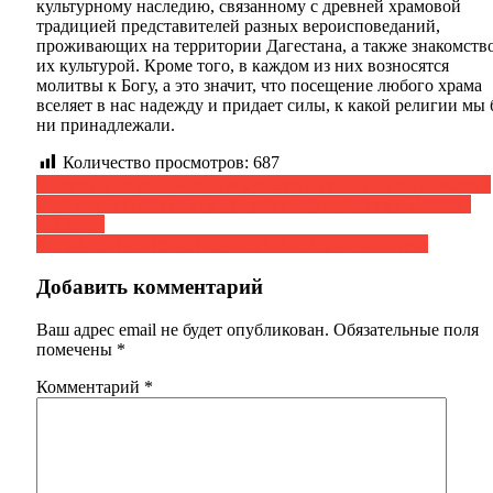
культурному наследию, связанному с древней храмовой
традицией представителей разных вероисповеданий,
проживающих на территории Дагестана, а также знакомство
их культурой. Кроме того, в каждом из них возносятся
молитвы к Богу, а это значит, что посещение любого храма
вселяет в нас надежду и придает силы, к какой религии мы
ни принадлежали.
Количество просмотров:
687
Навигация
В Музее истории мировых культур и религий продолжается
неделя, посвященная традиционному празднику «Новруз
по
Байрам».
записям
«Сакральный атрибут с дополненной реальностью»
Добавить комментарий
Ваш адрес email не будет опубликован.
Обязательные поля
помечены
*
Комментарий
*