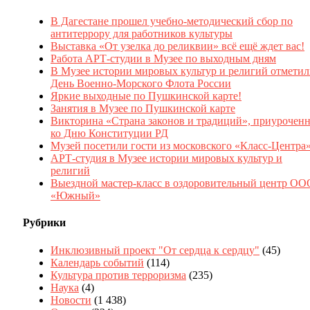
В Дагестане прошел учебно-методический сбор по
антитеррору для работников культуры
Выставка «От узелка до реликвии» всё ещё ждет вас!
Работа АРТ-студии в Музее по выходным дням
В Музее истории мировых культур и религий отмети
День Военно-Морского Флота России
Яркие выходные по Пушкинской карте!
Занятия в Музее по Пушкинской карте
Викторина «Страна законов и традиций», приуроченн
ко Дню Конституции РД
Музей посетили гости из московского «Класс-Центра
АРТ-студия в Музее истории мировых культур и
религий
Выездной мастер-класс в оздоровительный центр ОО
«Южный»
Рубрики
Инклюзивный проект "От сердца к сердцу"
(45)
Календарь событий
(114)
Культура против терроризма
(235)
Наука
(4)
Новости
(1 438)