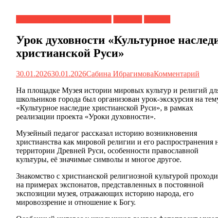
Культура против терроризма
Новости
О музее
Урок духовности «Культурное наслед
христианской Руси»
30.01.2026
30.01.2026
Сабина Ибрагимова
Комментарий
На площадке Музея истории мировых культур и религий дл
школьников города был организован урок-экскурсия на тем
«Культурное наследие христианской Руси», в рамках
реализации проекта «Уроки духовности».
Музейный педагог рассказал историю возникновения
христианства как мировой религии и его распространения 
территории Древней Руси, особенности православной
культуры, её значимые символы и многое другое.
Знакомство с христианской религиозной культурой проход
на примерах экспонатов, представленных в постоянной
экспозиции музея, отражающих историю народа, его
мировоззрение и отношение к Богу.