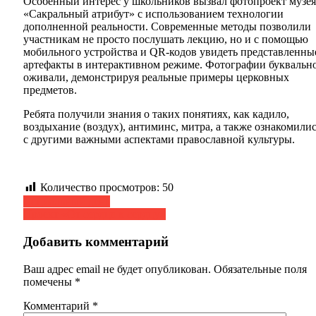
Особенный интерес у школьников вызвал фотопроект музея
«Сакральный атрибут» с использованием технологии
дополненной реальности. Современные методы позволили
участникам не просто послушать лекцию, но и с помощью
мобильного устройства и QR-кодов увидеть представленны
артефакты в интерактивном режиме. Фотографии буквальн
оживали, демонстрируя реальные примеры церковных
предметов.
Ребята получили знания о таких понятиях, как кадило,
воздыхание (воздух), антиминс, митра, а также ознакомили
с другими важными аспектами православной культуры.
Количество просмотров:
50
Навигация
Социальный день
Проект «От сердца к сердцу»
по
записям
Добавить комментарий
Ваш адрес email не будет опубликован.
Обязательные поля
помечены
*
Комментарий
*