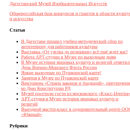
Дагестанский Музей Изобразительных Искусств
Общероссийская база конкурсов и грантов в области культ
и искусства
Статьи
В Дагестане прошел учебно-методический сбор по
антитеррору для работников культуры
Выставка «От узелка до реликвии» всё ещё ждет вас!
Работа АРТ-студии в Музее по выходным дням
В Музее истории мировых культур и религий отмети
День Военно-Морского Флота России
Яркие выходные по Пушкинской карте!
Занятия в Музее по Пушкинской карте
Викторина «Страна законов и традиций», приуроченн
ко Дню Конституции РД
Музей посетили гости из московского «Класс-Центра
АРТ-студия в Музее истории мировых культур и
религий
Выездной мастер-класс в оздоровительный центр ОО
«Южный»
Рубрики