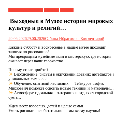
Календарь событий
Новости
О музее
Выходные в Музее истории мировых
культур и религий…
29.06.2026
29.06.2026
Сабина Ибрагимова
Комментарий
Каждые субботу и воскресенье в нашем музее проходят
занятия по рисованию!
Мы превращаем музейные залы в мастерскую, где история
оживает через ваше творчество…
Почему стоит прийти?
Вдохновение: рисуем в окружении древних артефактов 
уникальных символов…
Обучение: опытный наставник — Теймуров Тофик
Мирзоевич поможет освоить новые техники и материалы…
Атмосфера: идеальная арт-терапия и отдых от городской
суеты…
Ждем всех: взрослых, детей и целые семьи!
Уметь рисовать не обязательно — мы всему научим!