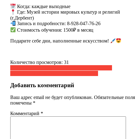
Когда: каждые выходные
Где: Музей истории мировых культур и религий
(г.Дербент)
Запись и подробности: 8-928-047-76-26
Стоимость обучения: 1500₽ в месяц
Подарите себе дни, наполненные искусством!
Количество просмотров:
31
Навигация
30 июня 2026 года — в Музее социальный день
Увлекательные мастер — классы в Музее
по
записям
Добавить комментарий
Ваш адрес email не будет опубликован.
Обязательные поля
помечены
*
Комментарий
*