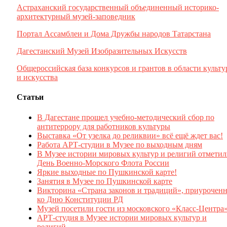
Астраханский государственный объединенный историко-
архитектурный музей-заповедник
Портал Ассамблеи и Дома Дружбы народов Татарстана
Дагестанский Музей Изобразительных Искусств
Общероссийская база конкурсов и грантов в области культ
и искусства
Статьи
В Дагестане прошел учебно-методический сбор по
антитеррору для работников культуры
Выставка «От узелка до реликвии» всё ещё ждет вас!
Работа АРТ-студии в Музее по выходным дням
В Музее истории мировых культур и религий отмети
День Военно-Морского Флота России
Яркие выходные по Пушкинской карте!
Занятия в Музее по Пушкинской карте
Викторина «Страна законов и традиций», приуроченн
ко Дню Конституции РД
Музей посетили гости из московского «Класс-Центра
АРТ-студия в Музее истории мировых культур и
религий