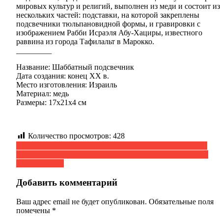
мировых культур и религий, выполнен из меди и состоит из
нескольких частей: подставки, на которой закреплены
подсвечники тюльпановидной формы, и гравировки с
изображением Рабби Исраэля Абу-Хациры, известного
раввина из города Тафилальт в Марокко.
_________
Название: Шаббатный подсвечник
Дата создания: конец XX в.
Место изготовления: Израиль
Материал: медь
Размеры: 17x21x4 см
Количество просмотров:
428
Навигация
Культурно-просветительский проект «Урок духовности»
Художественная студия под руководством Заслуженного
по
художника РД
записям
Добавить комментарий
Ваш адрес email не будет опубликован.
Обязательные поля
помечены
*