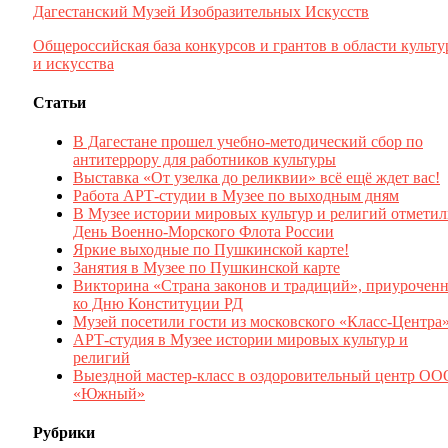
Дагестанский Музей Изобразительных Искусств
Общероссийская база конкурсов и грантов в области культ
и искусства
Статьи
В Дагестане прошел учебно-методический сбор по
антитеррору для работников культуры
Выставка «От узелка до реликвии» всё ещё ждет вас!
Работа АРТ-студии в Музее по выходным дням
В Музее истории мировых культур и религий отмети
День Военно-Морского Флота России
Яркие выходные по Пушкинской карте!
Занятия в Музее по Пушкинской карте
Викторина «Страна законов и традиций», приуроченн
ко Дню Конституции РД
Музей посетили гости из московского «Класс-Центра
АРТ-студия в Музее истории мировых культур и
религий
Выездной мастер-класс в оздоровительный центр ОО
«Южный»
Рубрики