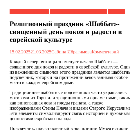
Календарь событий
Культура против терроризма
Новости
Религиозный праздник «Шаббат»-
священный день покоя и радости в
еврейской культуре
15.02.2025
21.03.2025
Сабина Ибрагимова
Комментарий
Каждый вечер пятницы знаменует начало Шаббата —
священного дня покоя и радости в еврейской культуре. Одн
из важнейших символов этого праздника является шаббатн
подсвечник, который на протяжении веков занимал особое
место в каждом еврейском доме.
Традиционные шаббатные подсвечники часто украшались
мотивами из Торы или традиционными орнаментами, таки
как виноградная лоза и плоды граната, а также
изображениями Стены Плача и видами Старого Иерусалима
Эти элементы символизируют связь с историей и духовны
ценностями еврейского народа.
Подсвечник, представленный в экспозиции Музея истории