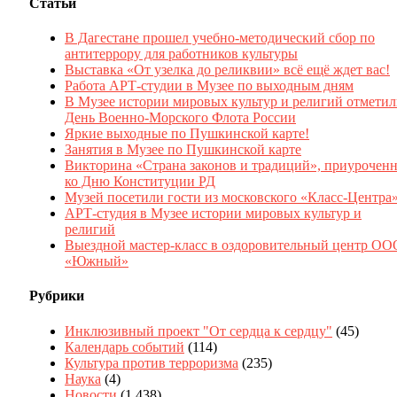
Статьи
В Дагестане прошел учебно-методический сбор по
антитеррору для работников культуры
Выставка «От узелка до реликвии» всё ещё ждет вас!
Работа АРТ-студии в Музее по выходным дням
В Музее истории мировых культур и религий отмети
День Военно-Морского Флота России
Яркие выходные по Пушкинской карте!
Занятия в Музее по Пушкинской карте
Викторина «Страна законов и традиций», приуроченн
ко Дню Конституции РД
Музей посетили гости из московского «Класс-Центра
АРТ-студия в Музее истории мировых культур и
религий
Выездной мастер-класс в оздоровительный центр ОО
«Южный»
Рубрики
Инклюзивный проект "От сердца к сердцу"
(45)
Календарь событий
(114)
Культура против терроризма
(235)
Наука
(4)
Новости
(1 438)