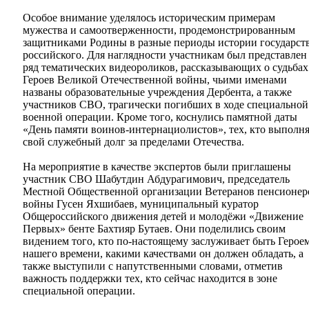
Особое внимание уделялось историческим примерам
мужества и самоотверженности, продемонстрированным
защитниками Родины в разные периоды истории государст
российского. Для наглядности участникам был представлен
ряд тематических видеороликов, рассказывающих о судьбах
Героев Великой Отечественной войны, чьими именами
названы образовательные учреждения Дербента, а также
участников СВО, трагически погибших в ходе специальной
военной операции. Кроме того, коснулись памятной даты
«День памяти воинов-интернациолистов», тех, кто выполн
свой служебный долг за пределами Отечества.
На мероприятие в качестве экспертов были приглашены
участник СВО Шабутдин Абдурагимович, председатель
Местной Общественной организации Ветеранов пенсионер
войны Гусен Яхшибаев, муниципальный куратор
Общероссийского движения детей и молодёжи «Движение
Первых» бенте Бахтияр Бутаев. Они поделились своим
видением того, кто по-настоящему заслуживает быть Герое
нашего времени, какими качествами он должен обладать, а
также выступили с напутственными словами, отметив
важность поддержки тех, кто сейчас находится в зоне
специальной операции.