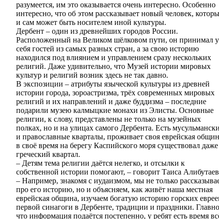
разумеется, им это оказывается очень интересно. Особенно
интересно, что об этом рассказывает новый человек, котор
и сам может быть носителем иной культуры.
Дербент – один из древнейших городов России.
Расположенный на Великом шёлковом пути, он принимал у
себя гостей из самых разных стран, а за свою историю
находился под влиянием и управлением сразу нескольких
религий. Даже удивительно, что Музей истории мировых
культур и религий возник здесь не так давно.
В экспозиции – атрибуты языческой культуры из древней
истории города, зороастризма, трёх современных мировых
религий и их направлений и даже буддизма – последние
подарили музею калмыцкие монахи из Элисты. Основные
религии, к слову, представлены не только на музейных
полках, но и на улицах самого Дербента. Есть мусульманск
и православные кварталы, проживает своя еврейская общин
в своё время на берегу Каспийского моря существовал даже
греческий квартал.
– Детям тема религии даётся нелегко, и отсылки к
собственной истории помогают, – говорит Таиса Алибутаев
– Например, знакомя с иудаизмом, мы не только рассказыва
про его историю, но и объясняем, как живёт наша местная
еврейская община, изучаем богатую историю горских еврее
первой синагоги в Дербенте, традиции и праздники. Главно
что информация подаётся постепенно, у ребят есть время вс