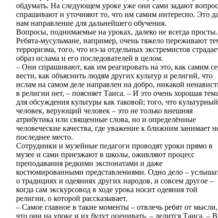
обдумать. На следующем уроке уже они сами задают вопро
спрашивают и уточняют то, что им самим интересно. Это д
нам направление для дальнейшего обучения.
Вопросы, поднимаемые на уроках, далеко не всегда просты.
Ребята-мусульмане, например, очень тяжело переживают те
терроризма, того, что из-за отдельных экстремистов страдае
образ ислама и его последователей в целом.
– Они спрашивают, как им реагировать на это, как самим се
вести, как объяснить людям других культур и религий, что
ислам на самом деле направлен на добро, никакой ненавист
в религии нет, – поясняет Таиса. – И это очень хорошая тем
для обсуждения культуры как таковой; того, что культурный
человек, верующий человек – это не только внешняя
атрибутика или священные слова, но и определённые
человеческие качества, где уважение к ближним занимает н
последнее место.
Сотрудники и музейные педагоги проводят уроки прямо в
музее и сами приезжают в школы, оживляют процесс
преподавания редкими экспонатами и даже
костюмированными представлениями. Одно дело – услыша
о традициях и одеяниях других народов, и совсем другое –
когда сам экскурсовод в ходе урока носит одеяния той
религии, о которой рассказывает.
– Самое главное в такие моменты – отвлечь ребят от мысли,
что они на уроке и их будут оценивать, – делится Таиса. – В