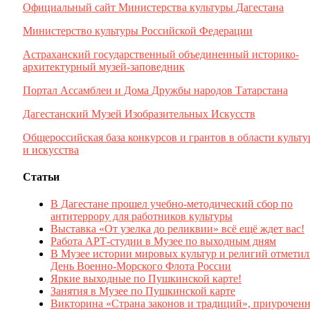
Официальный сайт Министерства культуры Дагестана
Министерство культуры Российской Федерации
Астраханский государственный объединенный историко-
архитектурный музей-заповедник
Портал Ассамблеи и Дома Дружбы народов Татарстана
Дагестанский Музей Изобразительных Искусств
Общероссийская база конкурсов и грантов в области культ
и искусства
Статьи
В Дагестане прошел учебно-методический сбор по
антитеррору для работников культуры
Выставка «От узелка до реликвии» всё ещё ждет вас!
Работа АРТ-студии в Музее по выходным дням
В Музее истории мировых культур и религий отмети
День Военно-Морского Флота России
Яркие выходные по Пушкинской карте!
Занятия в Музее по Пушкинской карте
Викторина «Страна законов и традиций», приуроченн