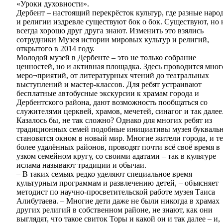
«Уроки духовности».
Дербент – настоящий перекрёсток культур, где разные наро
и религии издревле существуют бок о бок. Существуют, но 
всегда хорошо друг друга знают. Изменить это взялись
сотрудники Музея истории мировых культур и религий,
открытого в 2014 году.
Молодой музей в Дербенте – это не только собрание
ценностей, но и активная площадка. Здесь проводится мног
меро¬приятий, от литературных чтений до театральных
выступлений и мастер-классов. Для ребят устраивают
бесплатные автобусные экскурсии к храмам города и
Дербентского района, дают возможность пообщаться со
служителями церквей, храмов, мечетей, синагог и так далее
Казалось бы, не так сложно? Однако для многих ребят из
традиционных семей подобные инициативы музея букваль
становятся окном в новый мир. Многие жители города, и т
более удалённых районов, проводят почти всё своё время в
узком семейном кругу, со своими адатами – так в культуре
ислама называют традиции и обычаи.
– В таких семьях редко уделяют специальное время
культурным программам и развлечению детей, – объясняет
методист по научно-просветительской работе музея Таиса
Алибутаева. – Многие дети даже не были никогда в храмах
других религий в собственном районе, не знают, как они
выглядят, что такое свиток Торы и какой он и так далее – и,