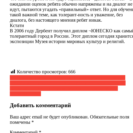
ожидании оценок ребята обычно напряжены и на диалог не
идут, пытаются угадать «правильный» ответ. Но для обучен
такой важной теме, как толерант-ность и уважение, без
диалога, без настоящего мнения ребят никак.
Кстати
В 2006 году Дербент получил диплом ¬ЮНЕСКО как самы
толерантный город в России. Этот диплом сегодня хранитс
экспозиции Музея истории мировых культур и религий.
Количество просмотров:
666
Навигация
15 Февраля в музее истории мировых культур и религий
прошёл мастер-класс по созданию текстильной игрушки
по
Научный сотрудник Авагян Мария постелила МБОУ
записям
«Гимназию №3
Добавить комментарий
Ваш адрес email не будет опубликован.
Обязательные поля
помечены
*
Комментарий
*